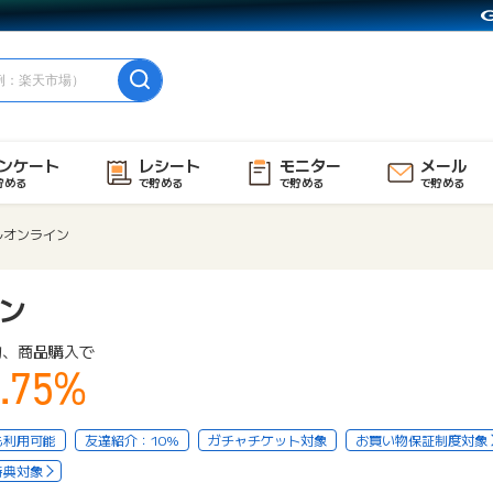
ンケート
レシート
モニター
メール
貯める
で貯める
で貯める
で貯める
ルオンライン
ン
物、商品購入で
.75%
も利用可能
友達紹介：10%
ガチャチケット対象
お買い物保証制度対象
特典対象