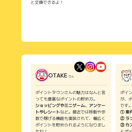
と交換できるよ！
OTAKE
さん
ポイントタウンさんの魅力はなんと言
ポイ
っても豊富なポイントの貯め方。
が、
ショッピングやミニゲーム、アンケー
です
トやレシート
など。最近では移動や歩
① 案
数で稼げる機能も実装されて、幅広く
② ラ
ポイントを貯められるようになりまし
③ カ
たね！
とポ