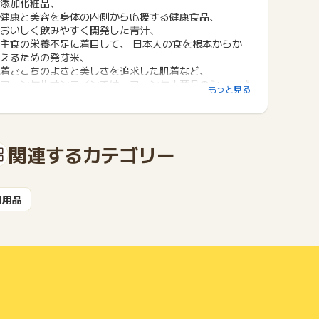
添加化粧品、
健康と美容を身体の内側から応援する健康食品、
おいしく飲みやすく開発した青汁、
主食の栄養不足に着目して、 日本人の食を根本からか
えるための発芽米、
着ごこちのよさと美しさを追求した肌着など、
ファンケルオンラインでは、ファンケル商品のショッピ
もっと見る
ングが可能です。
また、オンライン限定企画も実施中です！
関連するカテゴリー
日用品