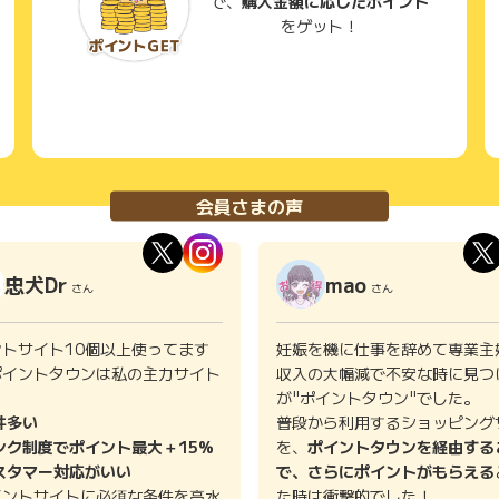
で、
購入金額に応じたポイント
をゲット！
会員さまの声
忠犬Dr
mao
さん
さん
ントサイト10個以上使ってます
妊娠を機に仕事を辞めて専業主
ポイントタウンは私の主力サイト
収入の大幅減で不安な時に見つ
。
が"ポイントタウン"でした。
件多い
普段から利用するショッピング
ンク制度でポイント最大＋15%
を、
ポイントタウンを経由する
スタマー対応がいい
で、さらにポイントがもらえる
イントサイトに必須な条件を高水
た時は衝撃的でした！