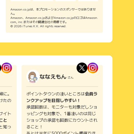
Amazon.co.jpは、本プロモーションのスポンサーではありませ
ん。
Amazon、Amazon.co.jpおよびAmazon.co.jpのロゴはAmazon.
com, inc.またはその関連会社の商標です。
© 2026 iTunes K.K. All rights reserved.
ななえもん
さん
婦に。
ポイントタウンの凄いところは
会員ラ
けたの
ンクアップを目指しやすい！
承認回数は、モニターも対象だしショ
サイト
ッピングも対象で、1番凄いのは同じ
こと
ショップの承認も回数にカウントされ
と知っ
ること！
あとは半年に5000ポイント獲得でき