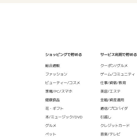
ショッピングで貯める
サービス利用で貯める
総合通販
クーポン/グルメ
ファッション
ゲーム/コミュニティ
ビューティー/コスメ
仕事/資格/教育
家電/PC/スマホ
美容/エステ
健康食品
金融/資産運用
花・ギフト
通信/プロバイダ
本/ミュージック/DVD
引越し
グルメ
クレジットカード
ペット
音楽/テレビ