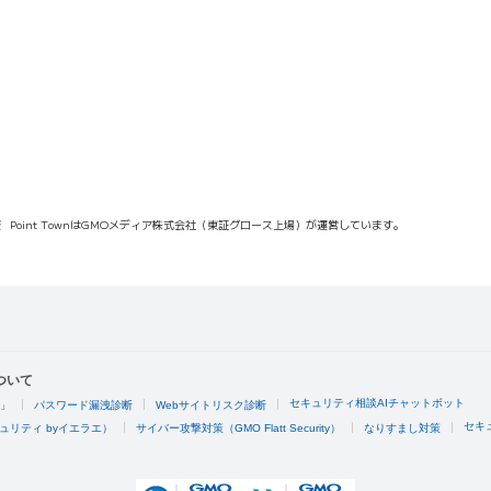
報
Point TownはGMOメディア株式会社（東証グロース上場）が運営しています。
ついて
セキュリティ相談AIチャットボット
4」
パスワード漏洩診断
Webサイトリスク診断
セキ
ュリティ byイエラエ）
サイバー攻撃対策（GMO Flatt Security）
なりすまし対策