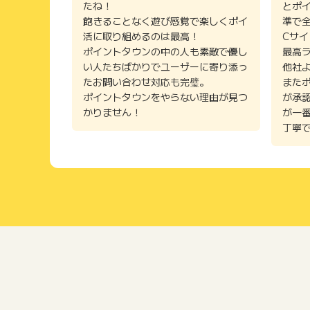
たね！
とポ
飽きることなく遊び感覚で楽しくポイ
準で
活に取り組めるのは最高！
Cサ
ポイントタウンの中の人も素敵で優し
最高
い人たちばかりでユーザーに寄り添っ
他社
たお問い合わせ対応も完璧。
また
ポイントタウンをやらない理由が見つ
が承
かりません！
が一
丁寧