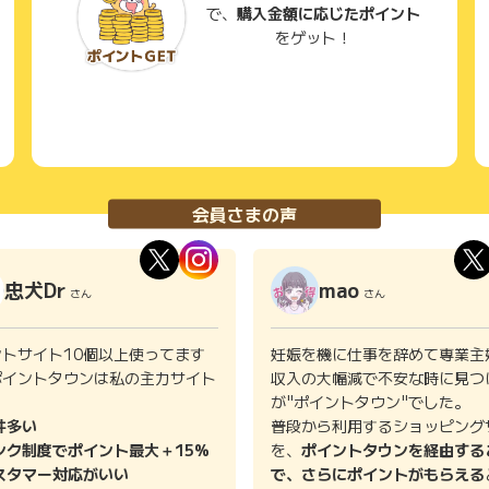
で、
購入金額に応じたポイント
をゲット！
会員さまの声
忠犬Dr
mao
さん
さん
ントサイト10個以上使ってます
妊娠を機に仕事を辞めて専業主
ポイントタウンは私の主力サイト
収入の大幅減で不安な時に見つ
。
が"ポイントタウン"でした。
件多い
普段から利用するショッピング
ンク制度でポイント最大＋15%
を、
ポイントタウンを経由する
スタマー対応がいい
で、さらにポイントがもらえる