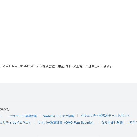
報
Point TownはGMOメディア株式会社（東証グロース上場）が運営しています。
ついて
セキュリティ相談AIチャットボット
4」
パスワード漏洩診断
Webサイトリスク診断
セキ
ュリティ byイエラエ）
サイバー攻撃対策（GMO Flatt Security）
なりすまし対策