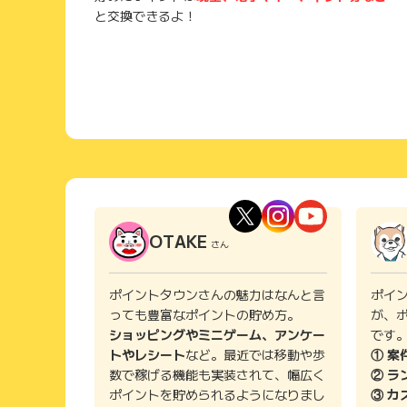
と交換できるよ！
OTAKE
さん
ポイントタウンさんの魅力はなんと言
ポイ
っても豊富なポイントの貯め方。
が、
ショッピングやミニゲーム、アンケー
です
トやレシート
など。最近では移動や歩
① 案
数で稼げる機能も実装されて、幅広く
② ラ
ポイントを貯められるようになりまし
③ カ