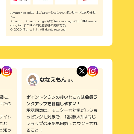
Amazon.co.jpは、本プロモーションのスポンサーではありませ
ん。
Amazon、Amazon.co.jpおよびAmazon.co.jpのロゴはAmazon.
com, inc.またはその関連会社の商標です。
© 2026 iTunes K.K. All rights reserved.
ななえもん
さん
婦に。
ポイントタウンの凄いところは
会員ラ
けたの
ンクアップを目指しやすい！
承認回数は、モニターも対象だしショ
サイト
ッピングも対象で、1番凄いのは同じ
こと
ショップの承認も回数にカウントされ
と知っ
ること！