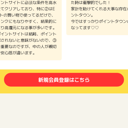
イントサイトに必須な条件を高水
た時は衝撃的でした！
全てクリアしており、特に②はE
家計を助けてくれる大事な存在
イトの買い物で使ってるだけで、
ントタウン。
ランクにもなりやすく、結果的に
今ではすっかりポイントタウン
より高還元になる事が多いです。
なってます♡♡
ポイントサイトは結局、ポイント
認されないと意味がないので、③
番重要なのですが、中の人が親切
で安心感が違います。
新規会員登録はこちら