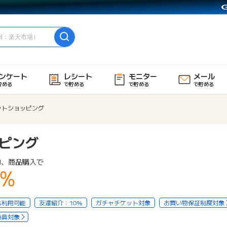
ンケート
レシート
モニター
メール
貯める
で貯める
で貯める
で貯める
ットショッピング
ピング
物、商品購入で
1%
も利用可能
友達紹介：10%
ガチャチケット対象
お買い物保証制度対象
特典対象