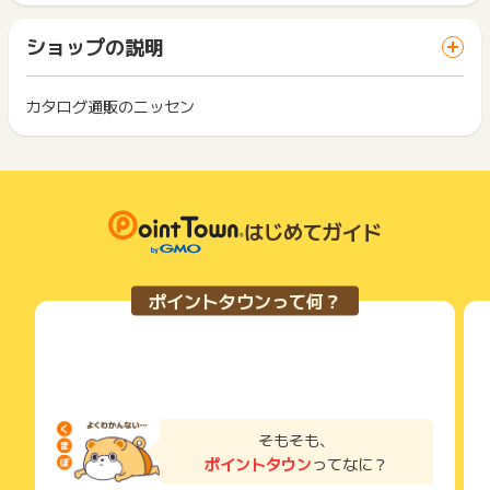
ト獲得ができません。
(6) 虚偽、悪戯、キャンセル、返品・交換の場合
ります。
「 ショッピングでポイントGET 」ボタンを押した時とサービ
一部のサービスにつきましては、1商品につき10円単位の金額
ショップの説明
ス・お買い物利用時で、デバイス・ブラウザが異なる場合はポ
※オンライン購入後、コールセンターまたは問い合わせフォーム
は切り捨てとなります。
イント獲得ができません。
にて問い合わせをし、購入内容（購入商品・購入方法・送付方
ポイント獲得が1ポイント未満のものは切り捨てとなり、ポイ
法等）を変更した場合は対象外です。
ント履歴には記載されません。
カタログ通販のニッセン
2回以上同じお買い物・サービスをご利用される場合は、毎回
原則として広告主側のポイント等を利用して支払われた金額分
ポイントタウンに戻り、「 ショッピングでポイントGET 」ボ
※ニッセンポイントでのお支払い分、クーポン利用時の割引分
につきましては、ポイントタウンのポイント獲得の対象には含
もっと見る
タンを押してからご利用ください。
は、販売金額からマイナスされません。
まれません。
広告主が運営しているサービスの都合もしくは会員様の都合で
下記の事項に該当する場合、広告主側で対象外とみなし、「獲
※キャンセル・不備・いたずら・商品受取拒否及び不着、返品の
商品の交換や一部でもキャンセルされた場合、ポイントが無効
得無効」となる可能性があります。
場合はポイント獲得対象外です。
になる可能性もございます。
はじめてガイド
・同一端末や同一世帯で、繰り返し利用不可のサービス・お買
各サービス・お買い物の獲得ポイントや獲得条件、キャンペー
い物を複数回ご利用された場合
詳しい返品の条件などについては、以下をご確認ください。
ン期間が予告なしに変更される場合がございますが、ご利用さ
・他のポイントサイトや比較サイト、検索サイトなどを経由し
https://www.nissen.co.jp/userguide/a_cancel/
れた時点の条件が適用されます。
て一度でも同サービス・お買い物を利用されたことがある場合
ポイントタウンって何？
条件を達成しているかどうかは各広告主ではなく、代理店が行
ご利用前には、Cookieの削除をおこなっていただくことを推奨
っているため、広告主はポイントに関する詳細を把握しており
します。
ません。
そのため、ポイントタウンのポイントに関するお問い合わせを
サービス・お買い物利用時にお電話など2つ以上の申し込み方
広告主様に直接行わないようお願いいたします。
法がある場合、必ずサイト上のWEBフォームからお申し込みく
※ポイントに関するお問い合わせは、
ポイントタウンのサポート
掲載中のプログラムの掲載終了日はあくまで予定となってお
ださい。
までお問い合わせください。ポイントについて、広告主に直接
り、急遽終了となる場合がございます。
各サービス・お買い物に掲載されている獲得条件を必ずよくお
そもそも、
お問い合わせをした場合、ポイント獲得対象外となる場合がご
広告に遷移しない場合は掲載が終了となっておりポイントが獲
読みください。
ポイントタウン
ってなに？
ざいます。
得できませんので、ご注意くださいませ。