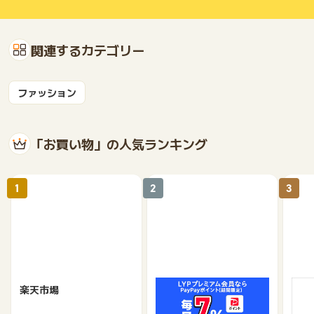
関連するカテゴリー
ファッション
「お買い物」の人気ランキング
1
2
3
楽天市場
Yahoo!ショッピング
au 
（旧：