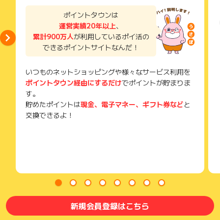
お申し込みやお買い物後、利用したサイトから送られる購入完
※キャンセル・不備・いたずら・商品受取拒否及び不着、返品の
了などのメールは、ポイント獲得するまで必ず保管してくださ
ポイントタウンは
場合はポイント獲得対象外です。
い。
運営実績20年以上
、
獲得待ち・獲得失敗の状態でお問い合わせされる際に、該当の
累計900万人
が利用しているポイ活の
メールを送っていただく場合がございます。
できるポイントサイトなんだ！
そのため、紛失・破棄された場合は対応いたしかねますので、
ご注意ください。
いつものネットショッピングや様々なサービス利用を
(※) SafariやChromeなどwebサイトを表示するアプリのこと
ポイントタウン経由にするだけ
でポイントが貯まりま
す。
貯めたポイントは
現金、電子マネー、ギフト券など
と
交換できるよ！
新規会員登録はこちら