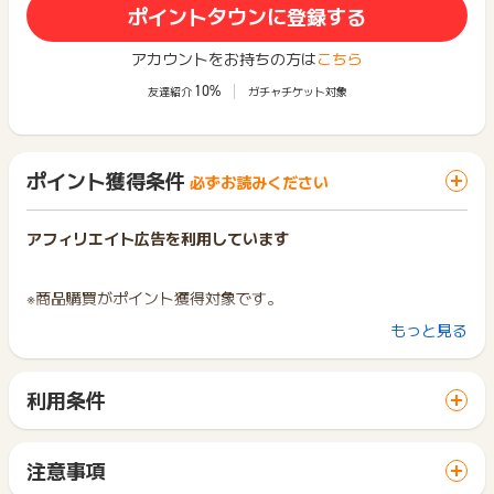
ポイントタウンに登録する
アカウントをお持ちの方は
こちら
10%
友達紹介
ガチャチケット対象
ポイント獲得条件
必ずお読みください
アフィリエイト広告を利用しています
※商品購買がポイント獲得対象です。
もっと見る
※下記商品はポイント獲得対象外となりますのでご注意くださ
い。
(1) 消費税、送料、手数料、サービス料、アプリ経由の購入
利用条件
(2) Alinoma（アリノマ）での購入商品
「 ショッピングでポイントGET 」ボタンから広告主サイトを
(3) 定期便・頒布会商品の2回目以降
訪問し、ご利用ください。
(4) その他、ニッセンオンラインと決済方法が異なる商品
サイトに移動してからお申し込みやお買い物が完了するまでの
(5) その他、支払が発生しない懸賞・モニターなどの応募、カ
注意事項
間に、同じブラウザ（※）で他のサイトに移動した場合はポイン
タログ請求
ポイントの獲得の対象となるのは、税抜き・送料抜き価格とな