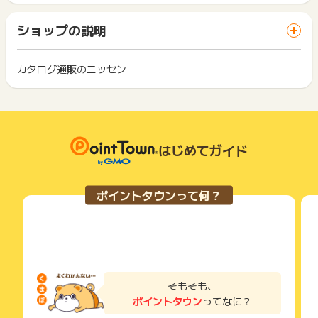
ト獲得ができません。
(6) 虚偽、悪戯、キャンセル、返品・交換の場合
ります。
「 ショッピングでポイントGET 」ボタンを押した時とサービ
一部のサービスにつきましては、1商品につき10円単位の金額
ショップの説明
ス・お買い物利用時で、デバイス・ブラウザが異なる場合はポ
※オンライン購入後、コールセンターまたは問い合わせフォーム
は切り捨てとなります。
イント獲得ができません。
にて問い合わせをし、購入内容（購入商品・購入方法・送付方
ポイント獲得が1ポイント未満のものは切り捨てとなり、ポイ
法等）を変更した場合は対象外です。
ント履歴には記載されません。
カタログ通販のニッセン
2回以上同じお買い物・サービスをご利用される場合は、毎回
原則として広告主側のポイント等を利用して支払われた金額分
ポイントタウンに戻り、「 ショッピングでポイントGET 」ボ
※ニッセンポイントでのお支払い分、クーポン利用時の割引分
につきましては、ポイントタウンのポイント獲得の対象には含
もっと見る
タンを押してからご利用ください。
は、販売金額からマイナスされません。
まれません。
広告主が運営しているサービスの都合もしくは会員様の都合で
下記の事項に該当する場合、広告主側で対象外とみなし、「獲
※キャンセル・不備・いたずら・商品受取拒否及び不着、返品の
商品の交換や一部でもキャンセルされた場合、ポイントが無効
得無効」となる可能性があります。
場合はポイント獲得対象外です。
になる可能性もございます。
はじめてガイド
・同一端末や同一世帯で、繰り返し利用不可のサービス・お買
各サービス・お買い物の獲得ポイントや獲得条件、キャンペー
い物を複数回ご利用された場合
詳しい返品の条件などについては、以下をご確認ください。
ン期間が予告なしに変更される場合がございますが、ご利用さ
・他のポイントサイトや比較サイト、検索サイトなどを経由し
https://www.nissen.co.jp/userguide/a_cancel/
れた時点の条件が適用されます。
て一度でも同サービス・お買い物を利用されたことがある場合
ポイントタウンって何？
条件を達成しているかどうかは各広告主ではなく、代理店が行
ご利用前には、Cookieの削除をおこなっていただくことを推奨
っているため、広告主はポイントに関する詳細を把握しており
します。
ません。
そのため、ポイントタウンのポイントに関するお問い合わせを
サービス・お買い物利用時にお電話など2つ以上の申し込み方
広告主様に直接行わないようお願いいたします。
法がある場合、必ずサイト上のWEBフォームからお申し込みく
※ポイントに関するお問い合わせは、
ポイントタウンのサポート
掲載中のプログラムの掲載終了日はあくまで予定となってお
ださい。
までお問い合わせください。ポイントについて、広告主に直接
り、急遽終了となる場合がございます。
各サービス・お買い物に掲載されている獲得条件を必ずよくお
そもそも、
お問い合わせをした場合、ポイント獲得対象外となる場合がご
広告に遷移しない場合は掲載が終了となっておりポイントが獲
読みください。
ポイントタウン
ってなに？
ざいます。
得できませんので、ご注意くださいませ。