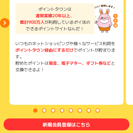
お申し込みやお買い物後、利用したサイトから送られる購入完
※キャンセル・不備・いたずら・商品受取拒否及び不着、返品の
了などのメールは、ポイント獲得するまで必ず保管してくださ
ポイントタウンは
場合はポイント獲得対象外です。
い。
運営実績20年以上
、
獲得待ち・獲得失敗の状態でお問い合わせされる際に、該当の
累計900万人
が利用しているポイ活の
メールを送っていただく場合がございます。
できるポイントサイトなんだ！
そのため、紛失・破棄された場合は対応いたしかねますので、
ご注意ください。
いつものネットショッピングや様々なサービス利用を
(※) SafariやChromeなどwebサイトを表示するアプリのこと
ポイントタウン経由にするだけ
でポイントが貯まりま
す。
貯めたポイントは
現金、電子マネー、ギフト券など
と
交換できるよ！
新規会員登録はこちら