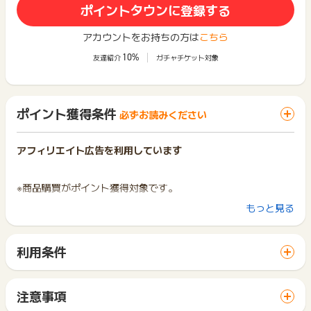
ポイントタウンに登録する
アカウントをお持ちの方は
こちら
10%
友達紹介
ガチャチケット対象
ポイント獲得条件
必ずお読みください
アフィリエイト広告を利用しています
※商品購買がポイント獲得対象です。
もっと見る
※下記商品はポイント獲得対象外となりますのでご注意くださ
い。
(1) 消費税、送料、手数料、サービス料、アプリ経由の購入
利用条件
(2) Alinoma（アリノマ）での購入商品
「 ショッピングでポイントGET 」ボタンから広告主サイトを
(3) 定期便・頒布会商品の2回目以降
訪問し、ご利用ください。
(4) その他、ニッセンオンラインと決済方法が異なる商品
サイトに移動してからお申し込みやお買い物が完了するまでの
(5) その他、支払が発生しない懸賞・モニターなどの応募、カ
注意事項
間に、同じブラウザ（※）で他のサイトに移動した場合はポイン
タログ請求
ポイントの獲得の対象となるのは、税抜き・送料抜き価格とな