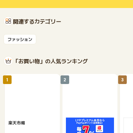
関連するカテゴリー
ファッション
「お買い物」の人気ランキング
1
2
3
楽天市場
Yahoo!ショッピング
au 
（旧：