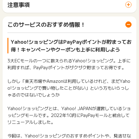
サイトに移動してからお申し込みやお買い物が完了するまでの
注意事項
間に、同じブラウザ（※）で他のサイトに移動した場合はポイン
ポイントの獲得の対象となるのは、税抜き・送料抜き価格とな
ト獲得ができません。
ります。
「 ショッピングでポイントGET 」ボタンを押した時とサービ
一部のサービスにつきましては、1商品につき10円単位の金額
このサービスのおすすめ情報！
ス・お買い物利用時で、デバイス・ブラウザが異なる場合はポ
Yahoo!ショッピングアプリからの購入でも
は切り捨てとなります。
イント獲得ができません。
ポイント獲得が1ポイント未満のものは切り捨てとなり、ポイ
ポイントタウンのポイントが貯まります！
ント履歴には記載されません。
Yahoo!ショッピングはPayPayポイントが貯まってお
2回以上同じお買い物・サービスをご利用される場合は、毎回
原則として広告主側のポイント等を利用して支払われた金額分
ポイントタウンに戻り、「 ショッピングでポイントGET 」ボ
得！キャンペーンやクーポンも上手に利用しよう
につきましては、ポイントタウンのポイント獲得の対象には含
タンを押してからご利用ください。
注意事項
まれません。
3大ECモールの一つに数えられるYahoo!ショッピング。上手に
広告主が運営しているサービスの都合もしくは会員様の都合で
下記の事項に該当する場合、広告主側で対象外とみなし、「獲
利用すれば、PayPayポイントがザクザク貯まってお得です。
Yahoo!ショッピングのアプリをご利用時は
広告クリック時とご
商品の交換や一部でもキャンセルされた場合、ポイントが無効
得無効」となる可能性があります。
になる可能性もございます。
注文時で
同一の
【Yahoo!JAPAN ID】にログイン
された上でご
・同一端末や同一世帯で、繰り返し利用不可のサービス・お買
しかし「楽天市場やAmazonは利用しているけれど、まだYaho
各サービス・お買い物の獲得ポイントや獲得条件、キャンペー
利用頂きますようお願い致します。
い物を複数回ご利用された場合
ン期間が予告なしに変更される場合がございますが、ご利用さ
o!ショッピングで買い物したことがない」という方もいらっし
・他のポイントサイトや比較サイト、検索サイトなどを経由し
れた時点の条件が適用されます。
ゃるのではないでしょうか
て一度でも同サービス・お買い物を利用されたことがある場合
もし、異なる【Yahoo!JAPAN ID】をご使用されていた場合、
条件を達成しているかどうかは各広告主ではなく、代理店が行
ご利用前には、Cookieの削除をおこなっていただくことを推奨
もしくはご注文の途中で【Yahoo!JAPAN ID】の切替や変更を
っているため、広告主はポイントに関する詳細を把握しており
します。
Yahoo!ショッピングとは、Yahoo! JAPANが運営しているショ
された場合はポイント獲得対象となりません。
ません。
ッピングモールです。2022年10月にPayPayモールと統合して
そのため、ポイントタウンのポイントに関するお問い合わせを
サービス・お買い物利用時にお電話など2つ以上の申し込み方
リニューアルしました。
広告主様に直接行わないようお願いいたします。
■Yahoo!ショッピングアプリ ご利用の流れ
法がある場合、必ずサイト上のWEBフォームからお申し込みく
掲載中のプログラムの掲載終了日はあくまで予定となってお
ださい。
1) ポイントタウンのYahoo!ショッピングの広告をクリック
り、急遽終了となる場合がございます。
各サービス・お買い物に掲載されている獲得条件を必ずよくお
今回は、Yahoo!ショッピングのおすすめポイントや、見逃せな
2) 表示されたYahoo!ショッピングのページでYahoo!にログ