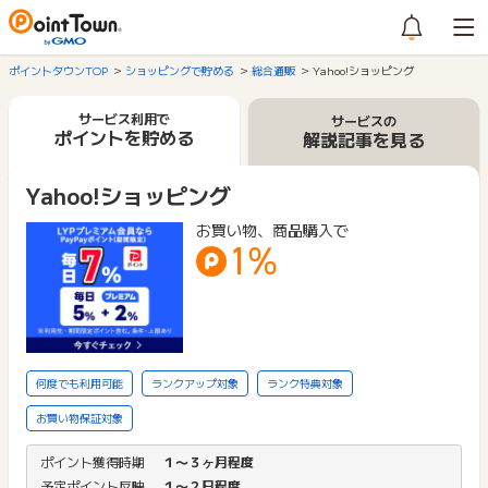
ポイントタウンTOP
ショッピングで貯める
総合通販
Yahoo!ショッピング
サービス利用で
サービスの
ポイントを貯める
解説記事を見る
Yahoo!ショッピング
お買い物、商品購入で
1%
何度でも利用可能
ランクアップ対象
ランク特典対象
お買い物保証対象
ポイント獲得時期
１〜３ヶ月程度
予定ポイント反映
１〜２日程度