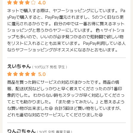
お問い合わせをした場合、ポイント獲得対象外となる場合がご
ネットで購入する際は、ヤフーショッピングにしています。 Pa
ざいます。
yPayで購入すると、PayPay還元されますし、5のつく日なら更
に還元されるからです。 自分の中では一番お得に買えるネット
ショッピングと思うからヤフーにしています。 色々サイトショ
ップも多いので、いいのが必ず見つかるので短時間で欲しい物
をリストに入れることも出来ています。 PayPay利用している人
ならヤフーショッピングがオススメになるかとおもいます。
えいちゃん
( 10代以下 男性 学生 )
商品を買った時にサービスの対応が凄かったです。商品の情
報、配送状況などしっかりと早く教えてくださったのが1番印
象的でした。 わからない時もスタッフが早く対応してくださっ
てとても助かりました。 「また使ってみたい。」と思えるよう
な買い物が出来ました😆 合計3回ほど買い物をしていますが、
どれも適切な対応でサービスしてくださりました😆
りんごちゃん
( 30代 女性 専業主婦 )