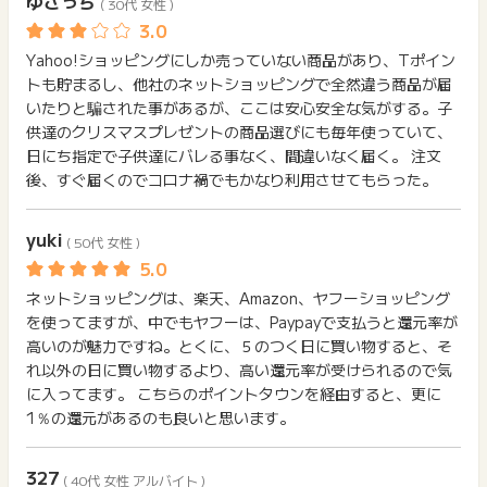
ゆさっち
( 30代 女性 )
※ポイントタウン経由（クリック）より前に、すでにカートに入
っていた商品の注文
Yahoo!ショッピングにしか売っていない商品があり、Tポイン
・外部ストアでの購入
トも貯まるし、他社のネットショッピングで全然違う商品が届
・注文から確定まで2ヶ月以上の期間を要するもの
いたりと騙された事があるが、ここは安心安全な気がする。子
・セブンネットショッピング、LOHACO、ぐるなび食市場な
供達のクリスマスプレゼントの商品選びにも毎年使っていて、
ど、ストア名に「（外部）」と表示されているストアの注文
日にち指定で子供達にバレる事なく、間違いなく届く。 注文
・Yahoo!ショッピング以外のYahoo!サービスで購入された場
後、すぐ届くのでコロナ禍でもかなり利用させてもらった。
合（例：Yahoo!オークション、Yahoo!チャイナモール、Yaho
o!コミック等）
yuki
・レンタル、訪問サービス、家事代行、リフォーム、サービス
( 50代 女性 )
クーポンなどの役務サービス
・新車、中古車体、中古バイク車体 (新車バイクはポイント獲
ネットショッピングは、楽天、Amazon、ヤフーショッピング
得対象です。)
を使ってますが、中でもヤフーは、Paypayで支払うと還元率が
・退店ストアからの注文は、成果が発生しない場合もありま
高いのが魅力ですね。とくに、５のつく日に買い物すると、そ
す。ご了承ください。
れ以外の日に買い物するより、高い還元率が受けられるので気
・LOHACO by ASKULの利用
に入ってます。 こちらのポイントタウンを経由すると、更に
1％の還元があるのも良いと思います。
※こちらの「Yahoo!ショッピング」に関しまして、ポイント獲
得に関する調査依頼をお受けできません。予めご了承ください
327
ませ。なおクライアント様へお問い合わせされた場合はポイン
( 40代 女性 アルバイト )