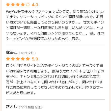
ト進呈対象外となります。
PayPay等も使えるヤフーショッピングは、贈り物などに利用し
■クーポン
てます。ヤフーショッピングのポイント認証が遅いので。お買
(1)発行元：Yahoo!ショッピングの場合
い物のついでに経由してるので良いのですが…。 せめてポイン
購入時にYahoo!ショッピングが発行したクーポンを利用した場
ト認証が一週間～一か月前後になると嬉しいんだけどな～とい
合は、割引金額もポイント対象になります。
つも思います。それで何度ランクが落ちたことか…。 後、他の
(2)発行元：各ストアの場合
ショッピングが選択肢になかったのも少し残念。
購入時にストアが発行したクーポンを利用した場合は、割引金
額はポイント対象外となります。
なみこ
( 40代 女性 )
※クーポン発行元の確認方法
Yahoo!ショッピングTOP→Myショッピング→クーポンを獲得
良く利用するサイトなのでポイントがつくのはとても良くて買
する or 獲得済みクーポン一覧
い物の際は毎回利用します。 獲得予定ポイントに計上されるの
も早く、キャンセルなどがなければ間違いなく承認されます。
※本広告は以下に関する調査依頼を一切お受けできません。
万が一計上されなくても問い合わせ窓口があり、問い合わせす
当サイトサポートでも対応いたしかねますので、ご了承のうえ
れば真摯に対応してくださいますので安心して利用できるサー
ご利用ください。
ビスだと思います。
・獲得予定に反映されない
・非承認理由
さとし
※ポイントに関するお問い合わせは、
ポイントタウンのサポート
( 30代 男性 配送 )
までお問い合わせください。ポイントについて、広告主に直接