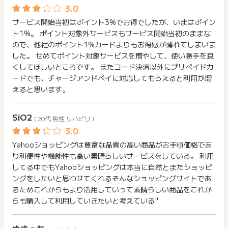
・ポイントタウン経由から24時間以内にカートに入れ、その後
89日以内に購入を完了させた場合にポイントが反映されます。
サービス開始当初はポイント3%でお得でしたが、いまはポイン
ト1%。 ポイント対象外サービスもサービス開始当初のままな
・複数の店舗で商品を購入される場合は、1つの店舗での決済
ので、他社のポイント1%カードよりもお得感が薄れてしまいま
が終わるごとに、再度ポイントタウンの「ポイントを貯める」
した。 せめてポイント対象サービスを増やして、使い勝手を良
ボタンをクリックして商品を購入（カート入れ）してくださ
くしてほしいところです。 またコード決済以外にプリペイドカ
い。
ードでも、チャージアンドペイに対応してもらえると利用が増
えると思います。
・ポイントタウン経由前に、すでにカートに入っていた商品は
ポイント対象外です。必ず経由後にカートに入れ直してくださ
い。
SiO2
( 20代 男性 リハビリ )
※PayPayモール出店ストアの注文も獲得対象となります。
Yahooショッピングは豊富な品質の高い商品がお手頃価格であ
※PayPayポイントでのお支払分も獲得対象です。
り利便性や機能性も高い素晴らしいサービスをしている。 利用
してる中でもYahooショッピングは本当に自然とまたショッピ
※下記の場合、ポイント獲得対象外です。
ングをしたいと思わせてくれるそんなショッピングサイトであ
・虚偽、いたずら、重複 / 注文キャンセル（クーリングオフ）
るためこれからもより活用していって素晴らしい商品をこれか
ふるさと納税の寄付申し込み、ZOZOTOWN、Yahoo!マー
らも購入して利用していきたいと考えている"
ト、Apple Gift Card 認定店
※ポイントタウン経由（クリック）からカートに入れるまでに2
4時間を経過した注文