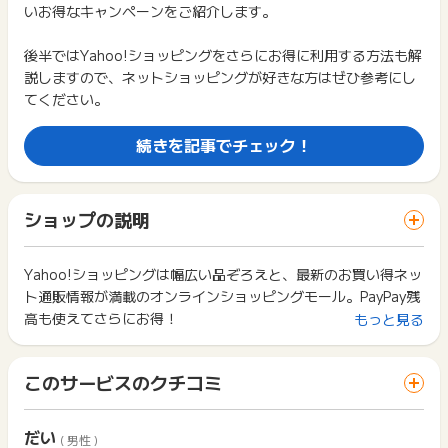
広告に遷移しない場合は掲載が終了となっておりポイントが獲
読みください。
いお得なキャンペーンをご紹介します。
イン
得できませんので、ご注意くださいませ。
3) Yahoo!ショッピングのアプリを起動し、2)と同じYahoo!J
お申し込みやお買い物後、利用したサイトから送られる購入完
後半ではYahoo!ショッピングをさらにお得に利用する方法も解
APAN IDでログイン
了などのメールは、ポイント獲得するまで必ず保管してくださ
説しますので、ネットショッピングが好きな方はぜひ参考にし
い。
4) Yahoo!ショッピングでお買物
獲得待ち・獲得失敗の状態でお問い合わせされる際に、該当の
てください。
メールを送っていただく場合がございます。
■Yahoo!ショッピングをご利用時のポイントに関するお問合せ
そのため、紛失・破棄された場合は対応いたしかねますので、
続きを記事でチェック！
について
ご注意ください。
(※) SafariやChromeなどwebサイトを表示するアプリのこと
※実際にポイントが加算される際、獲得予定ポイントに表示され
るポイント数から変更となる場合があります。予めご了承くだ
ショップの説明
さい。
Yahoo!ショッピングは幅広い品ぞろえと、最新のお買い得ネッ
※ポイント進呈までは、商品到着日より1〜3ヶ月程度かかりま
ト通販情報が満載のオンラインショッピングモール。PayPay残
す。（各ショップにより判定作業時期が異なるため最長で6ヶ
高も使えてさらにお得！
もっと見る
月程度かかる場合もあります、ご了承下さいませ。）
【重要】
このサービスのクチコミ
・ポイントタウンを経由（クリック）してから「24時間以内」
にカートに入れた商品がポイント対象となります。
だい
( 男性 )