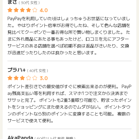
まさ
( 30代 女性 )
PayPayを利用していた頃はしょっちゅうお世話になっていまし
た。 やはりポイント倍率がお得でしたね、そして色んな店舗を
見比べてクーポンで一番お得な所で買い物しまくりました。 た
まに外れ商品にあたる事もあったけど、口コミを元にアフター
サービスのある店舗を選べば初期不良は返品がきいたり、交換
が迅速だったりしたのは良かったと思います。
プラハ+
( 40代 女性 )
ポイント差引きでの最安値がすぐに検索出来るのが便利。 PayP
ay残高支払い等を利用すれば、スマホ1つで注文から決済まで
ササッと完了。 ポイントも2重3重取り可能で、貯まったポイン
トをショッピングにまた使えるのでムダがない。 ポイントタウ
ンのポイントなら別のポイントに変換することも可能。 複数の
サービスで使えて便利。
AkaPanda
( 60代以上代 男性 無職 )