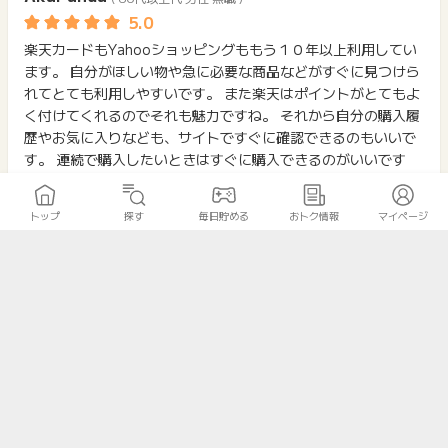
楽天カードもYahooショッピングももう１０年以上利用してい
ます。 自分がほしい物や急に必要な商品などがすぐに見つけら
れてとても利用しやすいです。 また楽天はポイントがとてもよ
く付けてくれるのでそれも魅力ですね。 それから自分の購入履
歴やお気に入りなども、サイトですぐに確認できるのもいいで
す。 連続で購入したいときはすぐに購入できるのがいいです
ね。 これからも利用しつづけると思います。
トップ
探す
毎日貯める
おトク情報
マイページ
ぽいにょ
( 40代 女性 )
Yahoo!ショッピングは店舗数が多く、近隣店舗では見当たらな
いような商品も見つけることが出来るので時々利用していま
す。 価格設定が店によってかなり違ったり販売実績が少なく店
の名前だけ変えて複数店同じ運営元の、若干信用性に不安のあ
る店があったりと、ネット通販ならではの注意は必要ですが、
店舗情報やレビューをよく読んだり商品についてあらかじめ調
べてから購入するようにしているためか、特に目立ったトラブ
ルに遭遇したことも無く快適に利用させて頂いています。 ま