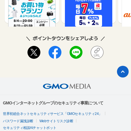
楽天市場
Yahoo!ショッピング
au 
（旧：
1%
1%
ポイントタウンをシェアしよう
GMOインターネットグループのセキュリティ事業について
世界初総合ネットセキュリティサービス「GMOセキュリティ24」
パスワード漏洩診断
Webサイトリスク診断
セキュリティ相談AIチャットボット