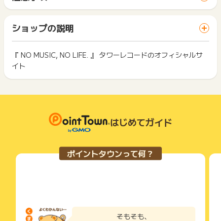
間に、同じブラウザ（※）で他のサイトに移動した場合はポイン
※Amazon Payでお支払いされた注文と、店舗取置き予約サービ
ポイントの獲得の対象となるのは、税抜き・送料抜き価格とな
ト獲得ができません。
スをご利用された注文、アプリ経由での注文
ります。
「 ショッピングでポイントGET 」ボタンを押した時とサービ
※タワレコの店舗取り置きサービスは獲得対象外ですが、セブン
一部のサービスにつきましては、1商品につき10円単位の金額
ショップの説明
ス・お買い物利用時で、デバイス・ブラウザが異なる場合はポ
イレブンの受け取りは獲得対象となります。
は切り捨てとなります。
イント獲得ができません。
※獲得予定へ反映しないお申し込み
ポイント獲得が1ポイント未満のものは切り捨てとなり、ポイ
・マーケットプレイスの商品は獲得対象外となります ※http
ント履歴には記載されません。
『 NO MUSIC, NO LIFE. 』 タワーレコードのオフィシャルサ
2回以上同じお買い物・サービスをご利用される場合は、毎回
s://mpp.tower.jp/
原則として広告主側のポイント等を利用して支払われた金額分
イト
ポイントタウンに戻り、「 ショッピングでポイントGET 」ボ
につきましては、ポイントタウンのポイント獲得の対象には含
もっと見る
タンを押してからご利用ください。
※ポイントに関するお問い合わせは、
ポイントタウンのサポート
まれません。
までお問い合わせください。ポイントについて、広告主に直接
広告主が運営しているサービスの都合もしくは会員様の都合で
下記の事項に該当する場合、広告主側で対象外とみなし、「獲
お問い合わせをした場合、ポイント獲得対象外となる場合がご
商品の交換や一部でもキャンセルされた場合、ポイントが無効
得無効」となる可能性があります。
ざいます。
になる可能性もございます。
・同一端末や同一世帯で、繰り返し利用不可のサービス・お買
各サービス・お買い物の獲得ポイントや獲得条件、キャンペー
はじめてガイド
い物を複数回ご利用された場合
ン期間が予告なしに変更される場合がございますが、ご利用さ
・他のポイントサイトや比較サイト、検索サイトなどを経由し
れた時点の条件が適用されます。
て一度でも同サービス・お買い物を利用されたことがある場合
条件を達成しているかどうかは各広告主ではなく、代理店が行
ご利用前には、Cookieの削除をおこなっていただくことを推奨
ポイントタウンって何？
っているため、広告主はポイントに関する詳細を把握しており
します。
ません。
そのため、ポイントタウンのポイントに関するお問い合わせを
サービス・お買い物利用時にお電話など2つ以上の申し込み方
広告主様に直接行わないようお願いいたします。
法がある場合、必ずサイト上のWEBフォームからお申し込みく
掲載中のプログラムの掲載終了日はあくまで予定となってお
ださい。
り、急遽終了となる場合がございます。
各サービス・お買い物に掲載されている獲得条件を必ずよくお
広告に遷移しない場合は掲載が終了となっておりポイントが獲
読みください。
そもそも、