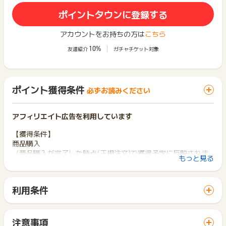
ポイントタウンに登録する
アカウントをお持ちの方は
こちら
10%
友達紹介
ガチャチケット対象
ポイント獲得条件
必ずお読みください
アフィリエイト広告を利用しています
【獲得条件】
商品購入
（商品購入が完了した時点(正規注文)で獲得予定に反映されま
もっと見る
す）
セブン-イレブン店頭代金引換、セブン-イレブン前払いサービ
スでお支払いされた注文も獲得対象です。
利用条件
「 ショッピングでポイントGET 」ボタンから広告主サイトを
【獲得対象外】
訪問し、ご利用ください。
※不備･不正･虚偽･いたずら･未入金･キャンセル･返品
サイトに移動してからお申し込みやお買い物が完了するまでの
※消費税、クーポン、ポイント利用分
注意事項