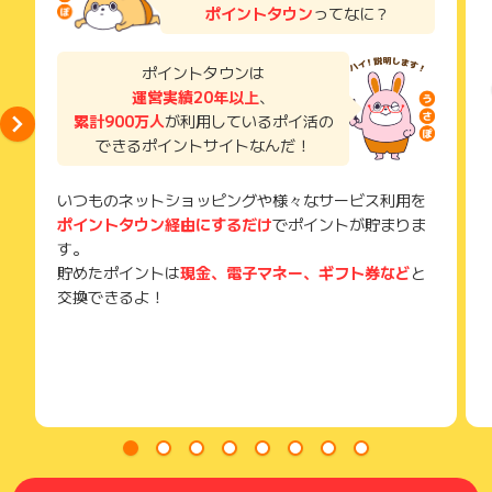
得できませんので、ご注意くださいませ。
ポイントタウン
ってなに？
お申し込みやお買い物後、利用したサイトから送られる購入完
了などのメールは、ポイント獲得するまで必ず保管してくださ
い。
ポイントタウンは
獲得待ち・獲得失敗の状態でお問い合わせされる際に、該当の
運営実績20年以上
、
メールを送っていただく場合がございます。
累計900万人
が利用しているポイ活の
そのため、紛失・破棄された場合は対応いたしかねますので、
できるポイントサイトなんだ！
ご注意ください。
(※) SafariやChromeなどwebサイトを表示するアプリのこと
いつものネットショッピングや様々なサービス利用を
ポイントタウン経由にするだけ
でポイントが貯まりま
す。
貯めたポイントは
現金、電子マネー、ギフト券など
と
交換できるよ！