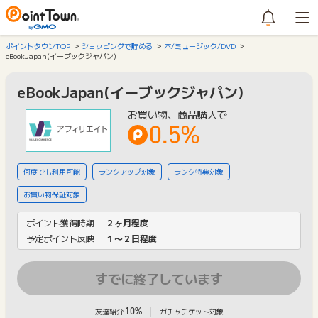
ポイントタウンTOP
ショッピングで貯める
本/ミュージック/DVD
eBookJapan(イーブックジャパン)
eBookJapan(イーブックジャパン)
お買い物、商品購入で
0.5%
何度でも利用可能
ランクアップ対象
ランク特典対象
お買い物保証対象
ポイント獲得時期
２ヶ月程度
予定ポイント反映
１〜２日程度
すでに終了しています
10%
友達紹介
ガチャチケット対象