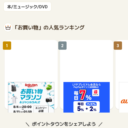
本/ミュージック/DVD
「お買い物」の人気ランキング
1
2
3
楽天市場
Yahoo!ショッピング
au 
（旧：
1%
1%
ポイントタウンをシェアしよう