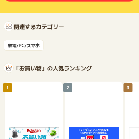
関連するカテゴリー
家電/PC/スマホ
「お買い物」の人気ランキング
1
2
3
楽天市場
Yahoo!ショッピング
au 
（旧：