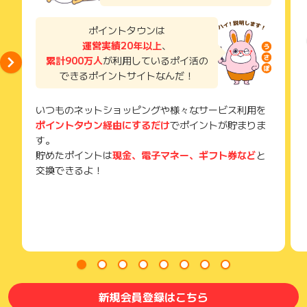
得できませんので、ご注意くださいませ。
場合はポイント獲得対象外です。
お申し込みやお買い物後、利用したサイトから送られる購入完
※キャンセル・不備・いたずら・商品受取拒否及び不着、返品の
了などのメールは、ポイント獲得するまで必ず保管してくださ
ポイントタウンは
場合はポイント獲得対象外です。
い。
運営実績20年以上
、
※ポイントに関するお問い合わせは、
ポイントタウンのサポート
獲得待ち・獲得失敗の状態でお問い合わせされる際に、該当の
までお問い合わせください。ポイントについて、広告主に直接
累計900万人
が利用しているポイ活の
メールを送っていただく場合がございます。
お問い合わせをした場合、ポイント獲得対象外となる場合がご
できるポイントサイトなんだ！
そのため、紛失・破棄された場合は対応いたしかねますので、
ざいます。
ご注意ください。
いつものネットショッピングや様々なサービス利用を
(※) SafariやChromeなどwebサイトを表示するアプリのこと
ポイントタウン経由にするだけ
でポイントが貯まりま
す。
貯めたポイントは
現金、電子マネー、ギフト券など
と
交換できるよ！
新規会員登録はこちら