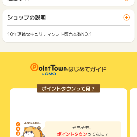
間に、同じブラウザ（※）で他のサイトに移動した場合はポイン
■ウイルスバスター for Mac 1台版（1年版）
ポイントの獲得の対象となるのは、税抜き・送料抜き価格とな
ト獲得ができません。
■ウイルスバスター クラウド DVD-ROMメディアキット
ります。
「 ショッピングでポイントGET 」ボタンを押した時とサービ
■ウイルスバスター モバイル（1年版・2年版）
一部のサービスにつきましては、1商品につき10円単位の金額
ショップの説明
ス・お買い物利用時で、デバイス・ブラウザが異なる場合はポ
■おまかせインストール・バージョンアップ
は切り捨てとなります。
イント獲得ができません。
■トレンドマイクロ詐欺バスター™1台版/3台版（1年）
ポイント獲得が1ポイント未満のものは切り捨てとなり、ポイ
■トレンドマイクロ詐欺バスター™+ 安全確認連絡サービス1
ント履歴には記載されません。
10年連続セキュリティソフト販売本数NO.1
2回以上同じお買い物・サービスをご利用される場合は、毎回
台版/3台版（1年）
原則として広告主側のポイント等を利用して支払われた金額分
ポイントタウンに戻り、「 ショッピングでポイントGET 」ボ
につきましては、ポイントタウンのポイント獲得の対象には含
もっと見る
タンを押してからご利用ください。
≪下記はポイント獲得対象外となります≫
まれません。
・お客さまのブラウザ設定でクッキーがオフになっている場合
広告主が運営しているサービスの都合もしくは会員様の都合で
下記の事項に該当する場合、広告主側で対象外とみなし、「獲
・電話による注文の場合
商品の交換や一部でもキャンセルされた場合、ポイントが無効
得無効」となる可能性があります。
・注文がキャンセルあるいはご購入された製品が返品された場
になる可能性もございます。
はじめてガイド
・同一端末や同一世帯で、繰り返し利用不可のサービス・お買
合
各サービス・お買い物の獲得ポイントや獲得条件、キャンペー
い物を複数回ご利用された場合
・無料体験版を使用し、60日以上経過してからの購入
ン期間が予告なしに変更される場合がございますが、ご利用さ
・他のポイントサイトや比較サイト、検索サイトなどを経由し
・ウイルスバスター クラウド、ウイルスバスター モバイル 、
れた時点の条件が適用されます。
て一度でも同サービス・お買い物を利用されたことがある場合
ポイントタウンって何？
ウイルスバスター トータルセキュリティなどのすべての対象製
条件を達成しているかどうかは各広告主ではなく、代理店が行
ご利用前には、Cookieの削除をおこなっていただくことを推奨
品において ご利用中の方の契約（ライセンス・サービス利用規
っているため、広告主はポイントに関する詳細を把握しており
します。
約）更新の場合
ません。
・送料・消費税・クーポン利用分
そのため、ポイントタウンのポイントに関するお問い合わせを
サービス・お買い物利用時にお電話など2つ以上の申し込み方
・ウイルスバスター トータルセキュリティ スタンダード/プレ
広告主様に直接行わないようお願いいたします。
法がある場合、必ずサイト上のWEBフォームからお申し込みく
ミアム あんしん自動更新付き製品の購入
掲載中のプログラムの掲載終了日はあくまで予定となってお
ださい。
・トレンドマイクロ・オンラインショップ以外でのご注文
り、急遽終了となる場合がございます。
各サービス・お買い物に掲載されている獲得条件を必ずよくお
そもそも、
広告に遷移しない場合は掲載が終了となっておりポイントが獲
読みください。
ポイントタウン
ってなに？
※キャンセル・不備・いたずら・商品受取拒否及び不着、返品の