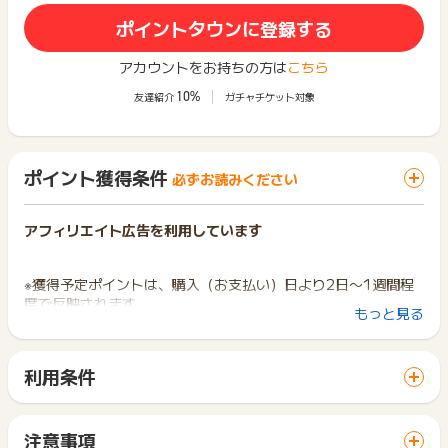
ポイントタウンに登録する
アカウントをお持ちの方は
こちら
10%
友達紹介
ガチャチケット対象
ポイント獲得条件
必ずお読みください
アフィリエイト広告を利用しています
※獲得予定ポイントは、購入（お支払い）日より2日〜1週間程
度で反映されます。
もっと見る
≪対象商品≫
■ウイルスバスター クラウド（1年版・2年版・3年版）
利用条件
■ウイルスバスター クラウド + デジタルライフサポート プレ
「 ショッピングでポイントGET 」ボタンから広告主サイトを
ミアム（1年版・2年版・3年版）
訪問し、ご利用ください。
■ウイルスバスター トータルセキュリティ スタンダード / プ
サイトに移動してからお申し込みやお買い物が完了するまでの
レミアム（1年版・3年版）
注意事項