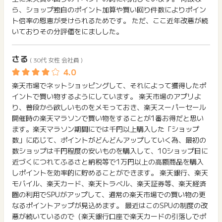
ら、ショップ独自のポイント加算や買い回り件数によりポイン
ト倍率の恩恵が受けられるためです。 ただ、ここ近年改悪が続
いておりその分評価をにましした。
さる
( 30代 女性 会社員 )
楽天市場でネットショッピングして、それによって獲得したポ
イントで買い物するようにしています。 楽天市場のアプリよ
り、普段から欲しいものをメモっておき、楽天スーパーセール
開催時の楽天マラソンで買い物をすることが1番お得だと思い
ます。楽天マラソン期間にでは千円以上購入した「ショップ
数」に応じて、ポイントがどんどんアップしていく為、最初の
数ショップは千円程度の安いものを購入して、10ショップ目に
近づくにつれてふるさと納税等で1万円以上の高額商品を購入
しポイントを効率的に貯めることができます。 楽天銀行、楽天
モバイル、楽天カード、楽天トラベル、楽天証券等、楽天経済
圏の利用でSPUがアップして、通常の楽天市場での買い物の更
なるポイントアップが見込めます。 最近はこのSPUの制度の改
悪が続いているので（楽天銀行口座で楽天カードの引落しでポ