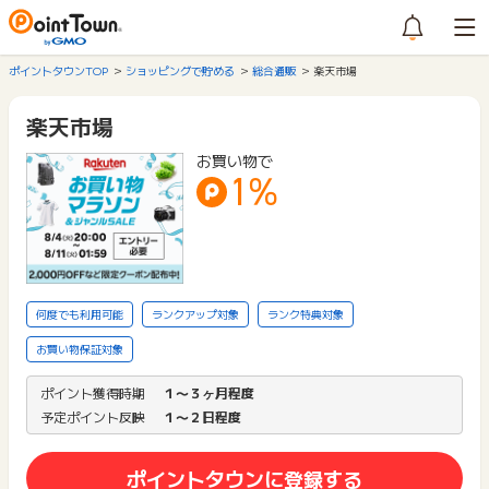
ポイントタウンTOP
ショッピングで貯める
総合通販
楽天市場
楽天市場
お買い物で
1%
何度でも利用可能
ランクアップ対象
ランク特典対象
お買い物保証対象
ポイント獲得時期
１〜３ヶ月程度
予定ポイント反映
１〜２日程度
ポイントタウンに登録する