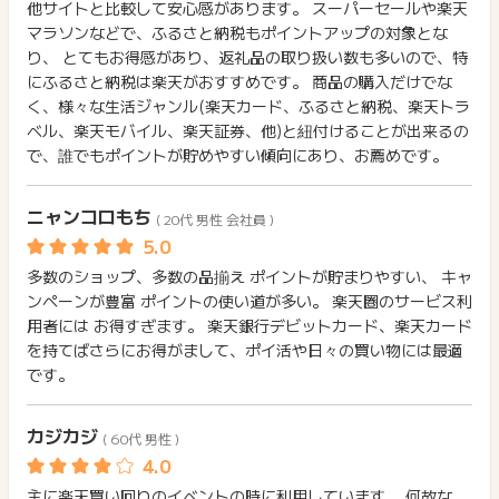
他サイトと比較して安心感があります。 スーパーセールや楽天
※本広告は以下に関する調査依頼を一切お受けできません。
マラソンなどで、ふるさと納税もポイントアップの対象とな
ポイントタウンサポートでも対応いたしかねますので、ご了承
り、 とてもお得感があり、返礼品の取り扱い数も多いので、特
のうえご利用ください。
にふるさと納税は楽天がおすすめです。 商品の購入だけでな
・獲得予定ポイントに反映されない
く、様々な生活ジャンル(楽天カード、ふるさと納税、楽天トラ
・非承認理由
ベル、楽天モバイル、楽天証券、他)と紐付けることが出来るの
※ポイントに関するお問い合わせは、
ポイントタウンのサポート
で、誰でもポイントが貯めやすい傾向にあり、お薦めです。
までお問い合わせください。ポイントについて、広告主に直接
お問い合わせをした場合、ポイント獲得対象外となる場合がご
ニャンコロもち
ざいます。
( 20代 男性 会社員 )
多数のショップ、多数の品揃え ポイントが貯まりやすい、 キャ
ンペーンが豊富 ポイントの使い道が多い。 楽天圏のサービス利
用者には お得すぎます。 楽天銀行デビットカード、楽天カード
を持てばさらにお得がまして、ポイ活や日々の買い物には最適
です。
カジカジ
( 60代 男性 )
主に楽天買い回りのイベントの時に利用しています。 何故な