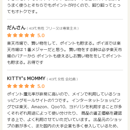
【ポイント獲得対象条件】
うまく使うとそちらでもポイントが付くので、回り回ってとっ
※楽天市場内の、通常購入／共同購入／定期購入／頒布会購入／
てもオトクです。
予約購入 各日本語サイトのみ、中古市場(買うのみ)がポイン
ト獲得対象となります。
だんさん
※定期購入・頒布会対象商品をご購入の場合、お届け回数に関わ
( 40代 男性 フリー又は専業主夫 )
らず初回お届け分のみポイント獲得対象となります。
※楽天市場内にて複数回に分けて商品購入をされる場合は、購入
楽天市場で、買い物をして、ポイントも貯まる。ポイ活では楽
完了後、都度ポイントタウンの楽天市場のリンクから楽天市場
にアクセスしてご購入ください(引き続き購入されてもポイント
天市場は１番メジャーだと思う。 買い物をする時は必ず楽天市
は加算されません)。
場のバナーから ポイントも使えるしお買い物ををしてポイント
※ショップのクーポン・優待券を利用した場合、割引後の金額を
も貯まる。お得です
もとにポイントが加算されます。
【その他】
KITTY's MOMMY
( 40代 女性 会社員 )
※広告主側のアプリを経由して利用した場合も獲得対象となりま
した。
※ポイントタウンからページ遷移した際に楽天市場にログインが
ポイント還元率が非常に高いので、メインで利用しているショ
できていれば、離脱後に別のブラウザ（アプリ）でお買い物を
ッピングモールサイトの1つです。 インターネットショッピン
しても獲得対象となります。
グでは楽天、Amazon、Qoo10、ヨドバシを利用することが多
※ポイントタウンからページ遷移した際に楽天市場にログインが
くそれぞれ用途によって使い分けたり、 商品の適正価格を確認
できていない状態で、離脱したのちに別のブラウザやアプリで
する上で、よく利用させていただいています。 出品元のショッ
お買い物をした場合は獲得対象となりませんのでご注意くださ
プの数が多く、また国内の大手企業も多く参入しているため、
い