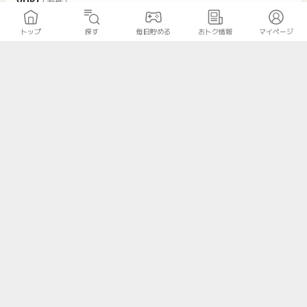
yuki
( 女性 )
トップ
探す
毎日貯める
おトク情報
マイページ
ネットショッピングでは楽天市場をよく使うので、楽天で買う
ときは何時も、こちらのポイントサイト経由で購入していま
す。以前、小さな規模のポイントサイト経由で買っていたので
すが、急にアクセスが出来なくなり、焦りました。 ポイントタ
ウンさんなら、上場企業のGMOさんが運営されているので、知
名度が高い分、安心して使っています。
かおなし
( 40代 女性 )
家に居ながら、楽しくショッピング出来て、重い荷物を運ばな
くていいのはとても楽です。 楽天カード、楽天銀行、楽天ペイ
など、いわゆる楽天経済圏だとポイントも貯まりやすく、ポイ
ントも無駄なく使えるところが気に入っています。 楽天市場の
お買い物マラソンは詳しくわからないのですが、大まかな条件
をクリアしていけば良いのかな。 その辺がわかりやすくなると
いいですね。