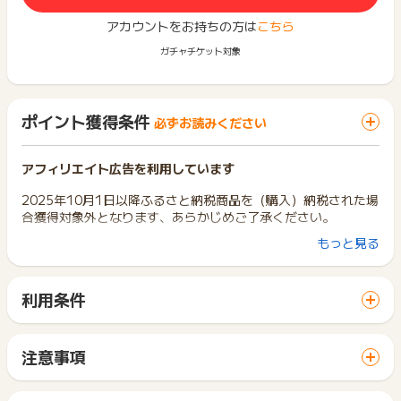
アカウントをお持ちの方は
こちら
ガチャチケット対象
ポイント獲得条件
必ずお読みください
アフィリエイト広告を利用しています
2025年10月1日以降ふるさと納税商品を（購入）納税された場
合獲得対象外となります、あらかじめご了承ください。
もっと見る
ポイントタウンを経由せずに買い物かごに追加した商品は、ポ
イント獲得の対象外となります。
必ず、ポイントタウンを経由した後に、買い物かごへの追加、
利用条件
購入を行なってください。
「 ショッピングでポイントGET 」ボタンから広告主サイトを
◯【ポイント獲得対象】ポイントタウン⇒楽天市場⇒買い物か
訪問し、ご利用ください。
ごに入れる⇒購入
サイトに移動してからお申し込みやお買い物が完了するまでの
✕【ポイント獲得対象外】楽天市場⇒買い物かごに入れる⇒ポ
注意事項
間に、同じブラウザ（※）で他のサイトに移動した場合はポイン
イントタウン⇒購入
ポイントの獲得の対象となるのは、税抜き・送料抜き価格とな
ト獲得ができません。
ります。