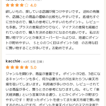
る商品はポイント獲得対象外です）
い。
があります。
(2022年12月1日より)
獲得待ち・獲得失敗の状態でお問い合わせされる際に、該当の
※1商品につき、最大909円相当分までのポイント還元となりま
欲しいもの、探している店舗が見つけやすいです。 送料の有無
メールを送っていただく場合がございます。
す。獲得予定ポイント反映時に909円相当分以上でポイントが
や、店舗ごとの商品の価格の比較もしやすいです。 底値もすぐ
そのため、紛失・破棄された場合は対応いたしかねますので、
表示される場合がございますが、承認時に正しいポイント数へ
ご注意ください。
に分かるので、購入の参考にしやすいのもポイント。 レビュー
と変更されます。
も多数。プラスの意見ばかりでなく、マイナスの意見も掲載さ
また、還元率により変動いたしますので予めご了承下さい。
(※) SafariやChromeなどwebサイトを表示するアプリのこと
れているので、購入を決める助けになるのも良いです。 私はお
買い物マラソンとか楽天スーパーセールよりは、地道にポイン
楽天ポイント、楽天キャッシュ充当分はポイント加算の対象で
トが貯めやすい、 ５と０のつく日はポイント5倍 のお得な日
す。
に買い物することが多いです。お勧めですよ。
【ポイント獲得対象外条件】
以下の場合、ポイントを獲得できま
kacchie
せん。
( 40代 女性 主婦 )
※お買い物かごに追加する前に各商品のレビューを見た場合
※お買い物かごに追加する前に別のサイトに訪問するなど店舗の外に
ジャンルを問わず、商品が豊富です。 ポイントが2倍、3倍にな
出てしまう行動
※楽天ROOMを経由して購入された場合
るキャンペーンも多く、何か必要なものが出来たらつい楽天市
※送料・ラッピング料金
場を覗いてしまいます。 利用者が多いからか、レビューされて
※ご注文後に注文内容の変更を行った場合
いる商品が多く、買うときの参考になりますしね。 そして「楽
※楽天チケットの利用
天経済圏」という言葉がある通り、とにかくポイントが貯まり
※家族間（同居の親族など生計を同一にする）での購入の場合、誰か
やすいです！ 貯まったポイントを使ってまた楽天市場で買い物
と協力して購入する場合、転売目的の購入
するのもいいですが、ポイントを楽天ペイなどのスマホ決済で