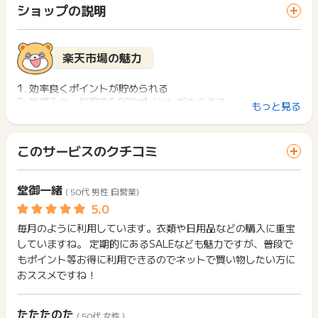
「 ショッピングでポイントGET 」ボタンを押した時とサービ
非課税商品や、軽減税率の商品が含まれる場合でも同様に「お
一部のサービスにつきましては、1商品につき10円単位の金額
ショップの説明
ス・お買い物利用時で、デバイス・ブラウザが異なる場合はポ
支払額× 0.9」の計算にて、還元対象額が算出されます。ご了承
は切り捨てとなります。
イント獲得ができません。
下さい。
ポイント獲得が1ポイント未満のものは切り捨てとなり、ポイ
ント履歴には記載されません。
2回以上同じお買い物・サービスをご利用される場合は、毎回
楽天市場の魅力
原則として広告主側のポイント等を利用して支払われた金額分
ポイントタウンに戻り、「 ショッピングでポイントGET 」ボ
につきましては、ポイントタウンのポイント獲得の対象には含
タンを押してからご利用ください。
まれません。
1. 効率良くポイントが貯められる
広告主が運営しているサービスの都合もしくは会員様の都合で
2. 新規入会・利用で5,000ポイントがもらえる
下記の事項に該当する場合、広告主側で対象外とみなし、「獲
もっと見る
商品の交換や一部でもキャンセルされた場合、ポイントが無効
3. 服や食品の数と種類が多い
得無効」となる可能性があります。
になる可能性もございます。
・同一端末や同一世帯で、繰り返し利用不可のサービス・お買
各サービス・お買い物の獲得ポイントや獲得条件、キャンペー
い物を複数回ご利用された場合
このサービスのクチコミ
ン期間が予告なしに変更される場合がございますが、ご利用さ
・他のポイントサイトや比較サイト、検索サイトなどを経由し
楽天市場とは
れた時点の条件が適用されます。
て一度でも同サービス・お買い物を利用されたことがある場合
条件を達成しているかどうかは各広告主ではなく、代理店が行
ご利用前には、Cookieの削除をおこなっていただくことを推奨
堂御一緒
2019年7月1日より
( 50代 男性 自営業)
っているため、広告主はポイントに関する詳細を把握しており
楽天市場とは楽天が運営しているオンラインモールの一つであ
します。
複数商品を購入された場合には、1商品につき99円以下は切り
ません。
り、国内最大級のインターネットショッピング関連サービスで
捨てに変更となります。
そのため、ポイントタウンのポイントに関するお問い合わせを
す。
サービス・お買い物利用時にお電話など2つ以上の申し込み方
毎月のように利用しています。衣類や日用品などの購入に重宝
そのため、獲得予定ポイントと加算ポイント数が異なる場合が
広告主様に直接行わないようお願いいたします。
楽天市場で買い物をするたびに楽天カードを使用すると効率良
法がある場合、必ずサイト上のWEBフォームからお申し込みく
ございます。予めご了承くださいますようお願いいたします。
していますね。 定期的にあるSALEなども魅力ですが、普段で
掲載中のプログラムの掲載終了日はあくまで予定となってお
くポイントが貯められるのがポイントです。
ださい。
もポイント等お得に利用できるのでネットで買い物したい方に
り、急遽終了となる場合がございます。
他のショッピングサイトでは100円ごとに1ポイント貯まるのが
各サービス・お買い物に掲載されている獲得条件を必ずよくお
2019年4月1日より
おススメですね！
広告に遷移しない場合は掲載が終了となっておりポイントが獲
一般的ですが、楽天市場なら楽天カードの利用で100円ごとに3
読みください。
※ポイントタウンから楽天市場へ遷移後、24時間以内に買い物
得できませんので、ご注意くださいませ。
ポイント貯まります。
かごに追加され、89日以内に決済完了でポイント獲得対象とな
お申し込みやお買い物後、利用したサイトから送られる購入完
新規入会・利用で5,000ポイントの楽天ポイントがもらえる
ります。（ポイントタウンを経由する以前にカートに入ってい
たたたのた
了などのメールは、ポイント獲得するまで必ず保管してくださ
他、年会費が無料なので楽天市場を利用する人ほど様々な恩恵
( 50代 女性 )