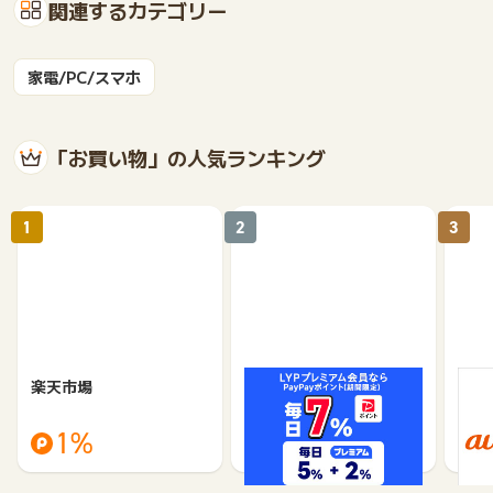
関連するカテゴリー
家電/PC/スマホ
「お買い物」の人気ランキング
1
2
3
楽天市場
Yahoo!ショッピング
au 
（旧：
1%
1%