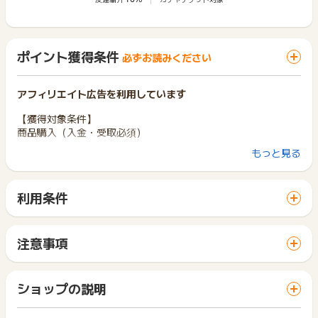
ポイント獲得条件
必ずお読みください
アフィリエイト広告を利用しています
【獲得対象条件】
商品購入（入金・受取必須）
もっと見る
【獲得対象外条件】
※ポイント利用分、クーポン利用分、消費税
※「JACCSショッピングクレジット」決済でのご注文
利用条件
「 ショッピングでポイントGET 」ボタンから広告主サイトを
獲得予定の反映は発送後5日～2週間程度となります。
訪問し、ご利用ください。
※ポイントに関するお問い合わせは、
ポイントタウンのサポート
サイトに移動してからお申し込みやお買い物が完了するまでの
注意事項
までお問い合わせください。ポイントについて、広告主に直接
間に、同じブラウザ（※）で他のサイトに移動した場合はポイン
ポイントの獲得の対象となるのは、税抜き・送料抜き価格とな
お問い合わせをした場合、ポイント獲得対象外となる場合がご
ト獲得ができません。
ります。
ざいます。
「 ショッピングでポイントGET 」ボタンを押した時とサービ
一部のサービスにつきましては、1商品につき10円単位の金額
ショップの説明
ス・お買い物利用時で、デバイス・ブラウザが異なる場合はポ
は切り捨てとなります。
イント獲得ができません。
ポイント獲得が1ポイント未満のものは切り捨てとなり、ポイ