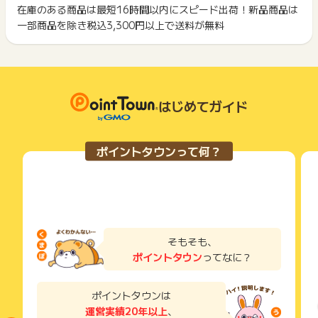
ント履歴には記載されません。
在庫のある商品は最短16時間以内にスピード出荷！新品商品は
2回以上同じお買い物・サービスをご利用される場合は、毎回
原則として広告主側のポイント等を利用して支払われた金額分
一部商品を除き税込3,300円以上で送料が無料
ポイントタウンに戻り、「 ショッピングでポイントGET 」ボ
につきましては、ポイントタウンのポイント獲得の対象には含
もっと見る
タンを押してからご利用ください。
まれません。
広告主が運営しているサービスの都合もしくは会員様の都合で
下記の事項に該当する場合、広告主側で対象外とみなし、「獲
商品の交換や一部でもキャンセルされた場合、ポイントが無効
得無効」となる可能性があります。
になる可能性もございます。
・同一端末や同一世帯で、繰り返し利用不可のサービス・お買
各サービス・お買い物の獲得ポイントや獲得条件、キャンペー
はじめてガイド
い物を複数回ご利用された場合
ン期間が予告なしに変更される場合がございますが、ご利用さ
・他のポイントサイトや比較サイト、検索サイトなどを経由し
れた時点の条件が適用されます。
て一度でも同サービス・お買い物を利用されたことがある場合
条件を達成しているかどうかは各広告主ではなく、代理店が行
ご利用前には、Cookieの削除をおこなっていただくことを推奨
ポイントタウンって何？
っているため、広告主はポイントに関する詳細を把握しており
します。
ません。
そのため、ポイントタウンのポイントに関するお問い合わせを
サービス・お買い物利用時にお電話など2つ以上の申し込み方
広告主様に直接行わないようお願いいたします。
法がある場合、必ずサイト上のWEBフォームからお申し込みく
掲載中のプログラムの掲載終了日はあくまで予定となってお
ださい。
り、急遽終了となる場合がございます。
各サービス・お買い物に掲載されている獲得条件を必ずよくお
広告に遷移しない場合は掲載が終了となっておりポイントが獲
読みください。
そもそも、
得できませんので、ご注意くださいませ。
ポイントタウン
ってなに？
お申し込みやお買い物後、利用したサイトから送られる購入完
※キャンセル・不備・いたずら・商品受取拒否及び不着、返品の
了などのメールは、ポイント獲得するまで必ず保管してくださ
場合はポイント獲得対象外です。
い。
ポイントタウンは
獲得待ち・獲得失敗の状態でお問い合わせされる際に、該当の
運営実績20年以上
、
メールを送っていただく場合がございます。