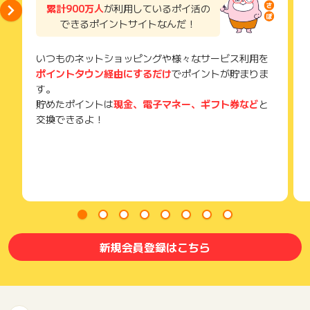
累計900万人
が利用しているポイ活の
そのため、紛失・破棄された場合は対応いたしかねますので、
できるポイントサイトなんだ！
ご注意ください。
(※) SafariやChromeなどwebサイトを表示するアプリのこと
いつものネットショッピングや様々なサービス利用を
ポイントタウン経由にするだけ
でポイントが貯まりま
す。
貯めたポイントは
現金、電子マネー、ギフト券など
と
交換できるよ！
新規会員登録はこちら