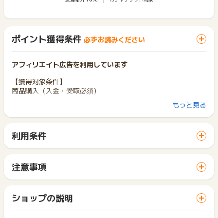
ポイント獲得条件
必ずお読みください
アフィリエイト広告を利用しています
【獲得対象条件】
商品購入（入金・受取必須）
もっと見る
【獲得対象外条件】
※ポイント利用分、クーポン利用分、消費税
※「JACCSショッピングクレジット」決済でのご注文
利用条件
「 ショッピングでポイントGET 」ボタンから広告主サイトを
獲得予定の反映は発送後5日～2週間程度となります。
訪問し、ご利用ください。
※ポイントに関するお問い合わせは、
ポイントタウンのサポート
サイトに移動してからお申し込みやお買い物が完了するまでの
注意事項
までお問い合わせください。ポイントについて、広告主に直接
間に、同じブラウザ（※）で他のサイトに移動した場合はポイン
ポイントの獲得の対象となるのは、税抜き・送料抜き価格とな
お問い合わせをした場合、ポイント獲得対象外となる場合がご
ト獲得ができません。
ります。
ざいます。
「 ショッピングでポイントGET 」ボタンを押した時とサービ
一部のサービスにつきましては、1商品につき10円単位の金額
ショップの説明
ス・お買い物利用時で、デバイス・ブラウザが異なる場合はポ
は切り捨てとなります。
イント獲得ができません。
ポイント獲得が1ポイント未満のものは切り捨てとなり、ポイ