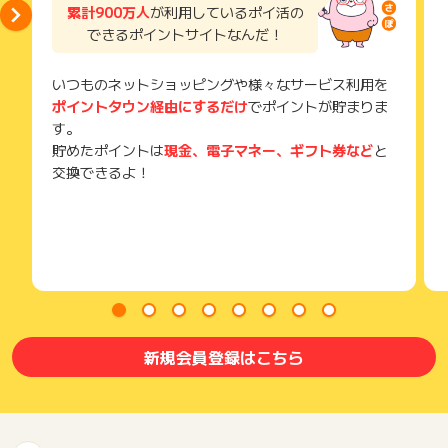
累計900万人
が利用しているポイ活の
そのため、紛失・破棄された場合は対応いたしかねますので、
できるポイントサイトなんだ！
ご注意ください。
(※) SafariやChromeなどwebサイトを表示するアプリのこと
いつものネットショッピングや様々なサービス利用を
ポイントタウン経由にするだけ
でポイントが貯まりま
す。
貯めたポイントは
現金、電子マネー、ギフト券など
と
交換できるよ！
新規会員登録はこちら