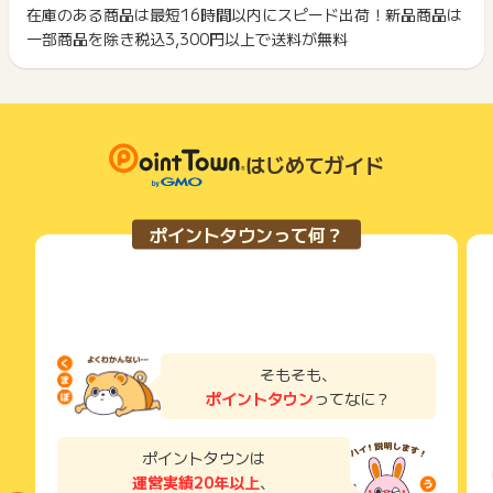
ント履歴には記載されません。
在庫のある商品は最短16時間以内にスピード出荷！新品商品は
2回以上同じお買い物・サービスをご利用される場合は、毎回
原則として広告主側のポイント等を利用して支払われた金額分
一部商品を除き税込3,300円以上で送料が無料
ポイントタウンに戻り、「 ショッピングでポイントGET 」ボ
につきましては、ポイントタウンのポイント獲得の対象には含
もっと見る
タンを押してからご利用ください。
まれません。
広告主が運営しているサービスの都合もしくは会員様の都合で
下記の事項に該当する場合、広告主側で対象外とみなし、「獲
商品の交換や一部でもキャンセルされた場合、ポイントが無効
得無効」となる可能性があります。
になる可能性もございます。
・同一端末や同一世帯で、繰り返し利用不可のサービス・お買
各サービス・お買い物の獲得ポイントや獲得条件、キャンペー
はじめてガイド
い物を複数回ご利用された場合
ン期間が予告なしに変更される場合がございますが、ご利用さ
・他のポイントサイトや比較サイト、検索サイトなどを経由し
れた時点の条件が適用されます。
て一度でも同サービス・お買い物を利用されたことがある場合
条件を達成しているかどうかは各広告主ではなく、代理店が行
ご利用前には、Cookieの削除をおこなっていただくことを推奨
ポイントタウンって何？
っているため、広告主はポイントに関する詳細を把握しており
します。
ません。
そのため、ポイントタウンのポイントに関するお問い合わせを
サービス・お買い物利用時にお電話など2つ以上の申し込み方
広告主様に直接行わないようお願いいたします。
法がある場合、必ずサイト上のWEBフォームからお申し込みく
掲載中のプログラムの掲載終了日はあくまで予定となってお
ださい。
り、急遽終了となる場合がございます。
各サービス・お買い物に掲載されている獲得条件を必ずよくお
広告に遷移しない場合は掲載が終了となっておりポイントが獲
読みください。
そもそも、
得できませんので、ご注意くださいませ。
ポイントタウン
ってなに？
お申し込みやお買い物後、利用したサイトから送られる購入完
※キャンセル・不備・いたずら・商品受取拒否及び不着、返品の
了などのメールは、ポイント獲得するまで必ず保管してくださ
場合はポイント獲得対象外です。
い。
ポイントタウンは
獲得待ち・獲得失敗の状態でお問い合わせされる際に、該当の
運営実績20年以上
、
メールを送っていただく場合がございます。