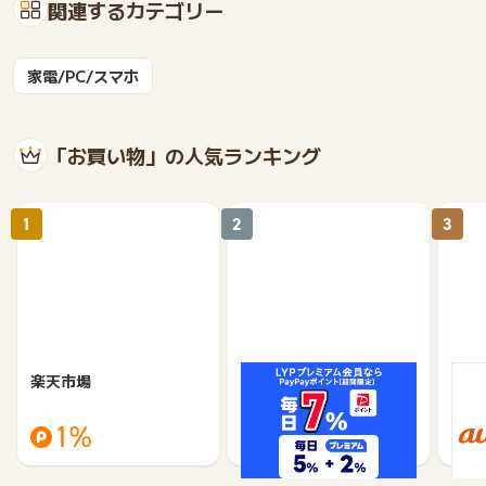
関連するカテゴリー
家電/PC/スマホ
「お買い物」の人気ランキング
1
2
3
楽天市場
Yahoo!ショッピング
au 
（旧：
1%
1%