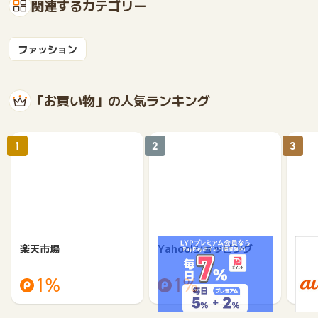
関連するカテゴリー
ファッション
「お買い物」の人気ランキング
1
2
3
楽天市場
Yahoo!ショッピング
au 
（旧：
1%
1%