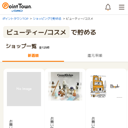
ポイントタウンTOP
ショッピングで貯める
ビューティー/コスメ
ビューティー/コスメ
で貯める
ショップ一覧
全125件
新着順
還元率順
ナ
B
【ナ
チ
i
リ
ュ
o
お
お
ス
お
買
買
ラ
p
買
化
い
い
ル
l
い