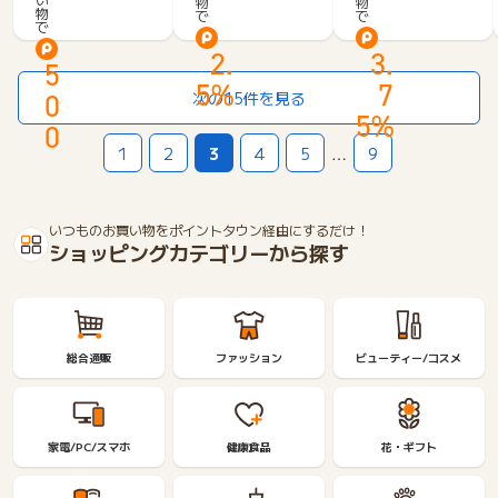
物
物
粧
物
で
で
セ
e
で
品】
レ
ふ
2.
3.
ク
5
き
ト
5%
7
取
0
次の15件を見る
シ
り
5%
ョ
0
実
ッ
1
2
3
4
5
…
9
感
プ
セ
「コ
ッ
ス
ト
いつものお買い物をポイントタウン経由にするだけ！
メ
N
ショッピングカテゴリーから探す
キ
（初
ッ
回
チ
購
ン」
入）
総合通販
ファッション
ビューティー/コスメ
家電/PC/スマホ
健康食品
花・ギフト