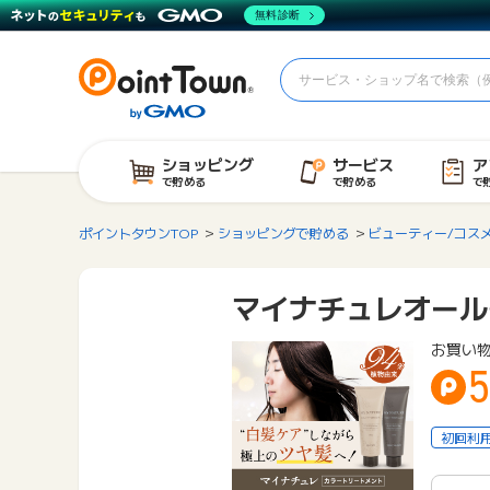
無料診断
ショッピング
サービス
ア
で貯める
で貯める
で
ポイントタウンTOP
ショッピングで貯める
ビューティー/コス
マイナチュレオール
お買い
5
初回利