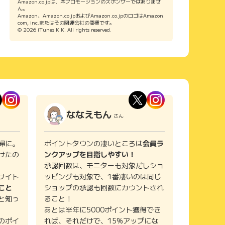
Amazon.co.jpは、本プロモーションのスポンサーではありませ
ん。
Amazon、Amazon.co.jpおよびAmazon.co.jpのロゴはAmazon.
com, inc.またはその関連会社の商標です。
© 2026 iTunes K.K. All rights reserved.
ななえもん
さん
婦に。
ポイントタウンの凄いところは
会員ラ
けたの
ンクアップを目指しやすい！
承認回数は、モニターも対象だしショ
サイト
ッピングも対象で、1番凄いのは同じ
こと
ショップの承認も回数にカウントされ
と知っ
ること！
あとは半年に5000ポイント獲得でき
のポイ
れば、それだけで、15%アップにな