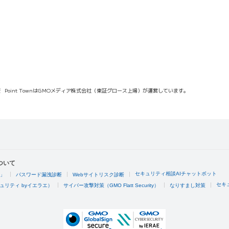
報
Point TownはGMOメディア株式会社（東証グロース上場）が運営しています。
ついて
セキュリティ相談AIチャットボット
4」
パスワード漏洩診断
Webサイトリスク診断
セキ
ュリティ byイエラエ）
サイバー攻撃対策（GMO Flatt Security）
なりすまし対策