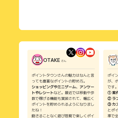
OTAKE
さん
ポイントタウンさんの魅力はなんと言
ポイ
っても豊富なポイントの貯め方。
が、
ショッピングやミニゲーム、アンケー
です
トやレシート
など。最近では移動や歩
① 案
数で稼げる機能も実装されて、幅広く
② ラ
ポイントを貯められるようになりまし
③ カ
たね！
とポ
飽きることなく遊び感覚で楽しくポイ
準で