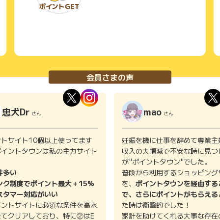
会員さまの声
忠犬Dr
mao
さん
さん
ントサイト10個以上使ってます
妊娠を機に仕事を辞めて専業主
ポイントタウンは私の主力サイト
収入の大幅減で不安な時に見つ
。
が"ポイントタウン"でした。
件多い
普段から利用するショッピング
ンク制度でポイント最大＋15%
を、
ポイントタウンを経由する
スタマー対応がいい
で、さらにポイントがもらえる
イントサイトに必須な条件を高水
た時は衝撃的でした！
全てクリアしており、特に②はE
家計を助けてくれる大事な存在