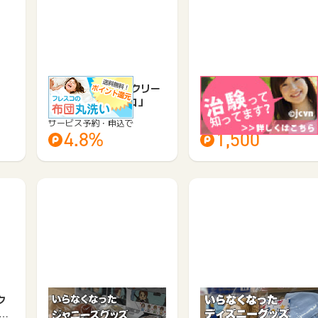
布団丸洗い ふとんクリー
協力費の出る社会貢献ボ
ニングの「フレスコ」
ランティア参加者募集
【治験…
サービス予約・申込で
サービス予約・申込で
4.8%
1,500
ク
【全国対応/宅配買取】ジ
ディズニーグッズ買取byJ
ャ
ャニーズグッズ買取【Ｊ
USTY