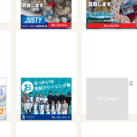
Ｕ…
サービス契約・取引で
サービス契約・取引で
400
1,700
ィン
【革】高品質な宅配クリ
宅配・宅配保管クリーニ
ーニング／リナビス
ング - 美服パック -
サービス予約・申込で
サービス予約・申込で
915
1,465