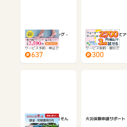
靴の宅配クリーニング -
アクアクララ 子育てア
美靴パック -
アお試しプラン
サービス予約・申込で
サービス契約・取引で
637
300
SOMPOで乗ーる（そん
火災保険申請サポート
ぽでのーる）