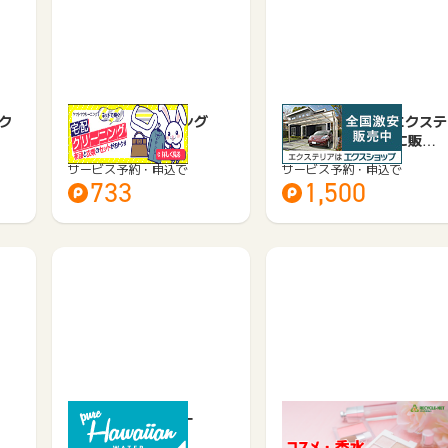
ク
ヤマトヤクリーニング
エクスショップ -エクステ
リアを激安で全国に販売
施…
サービス予約・申込で
サービス予約・申込で
733
1,500
トーエルウォーター
JUST BUY（コスメ・香
水・脱毛器・美顔器高額