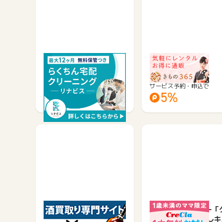
【衣類】高品質な宅配ク
着物レンタル365
リーニング／リナビス
サービス予約・申込で
サービス予約・申込で
600
5%
お酒の買取！「買取リカ
ウォーターサーバー「
ーズ」
リクラ」 無料お試しキ