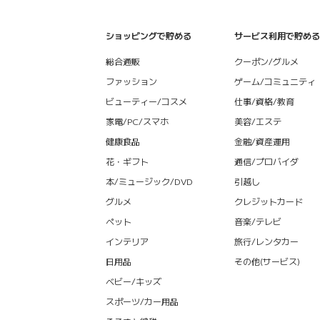
ショッピングで貯める
サービス利用で貯める
総合通販
クーポン/グルメ
ファッション
ゲーム/コミュニティ
ビューティー/コスメ
仕事/資格/教育
家電/PC/スマホ
美容/エステ
健康食品
金融/資産運用
花・ギフト
通信/プロバイダ
本/ミュージック/DVD
引越し
グルメ
クレジットカード
ペット
音楽/テレビ
インテリア
旅行/レンタカー
日用品
その他(サービス)
ベビー/キッズ
スポーツ/カー用品