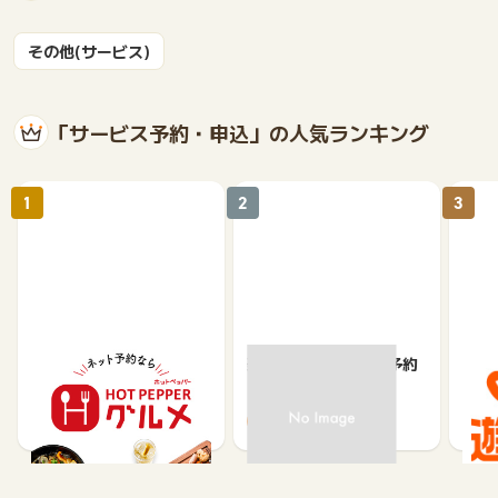
その他(サービス)
「サービス予約・申込」の人気ランキング
1
2
3
【ホットペッパーグル
楽天ぐるなびネット予約
じゃ
メ】レストラン予約
85
80