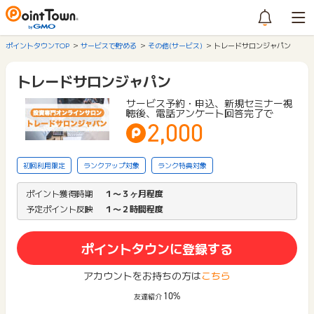
ポイントタウンTOP
サービスで貯める
その他(サービス)
トレードサロンジャパン
トレードサロンジャパン
サービス予約・申込、新規セミナー視
聴後、電話アンケート回答完了で
2,000
初回利用限定
ランクアップ対象
ランク特典対象
ポイント獲得時期
１〜３ヶ月程度
予定ポイント反映
１〜２時間程度
ポイントタウンに登録する
アカウントをお持ちの方は
こちら
10%
友達紹介