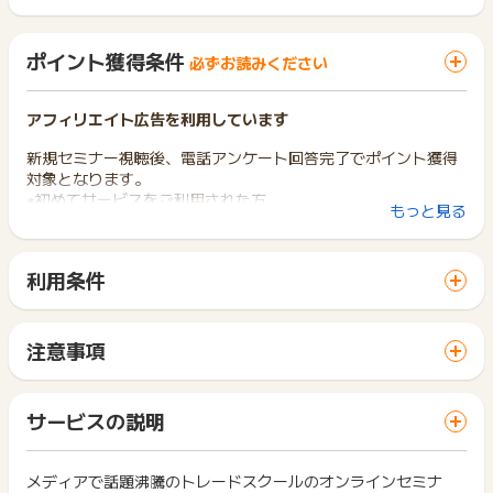
ポイント獲得条件
必ずお読みください
アフィリエイト広告を利用しています
新規セミナー視聴後、電話アンケート回答完了でポイント獲得
対象となります。
※初めてサービスをご利用された方
もっと見る
※お一人様1回までの申込みとなります。
※20歳以上の方
※途中からの視聴や途中退出されずにセミナー視聴完了され、電
利用条件
話アンケートをご回答された方
「 申込をしてポイントGET 」ボタンから広告主サイトを訪問
※オンラインセミナー視聴時に顔を出してご参加が可能な方
し、ご利用ください。
サイトに移動してからお申し込みやお買い物が完了するまでの
下記、ポイント獲得対象外となります。
注意事項
間に、同じブラウザ（※）で他のサイトに移動した場合はポイン
※虚偽、重複、申込不備、不正、キャンセル、いたずら、転売目
ポイントの獲得の対象となるのは、税抜き・送料抜き価格とな
ト獲得ができません。
的、受取拒否、商品受領の延期、2回目以降の申込み、同一IPの
ります。
「 申込をしてポイントGET 」ボタンを押した時とサービス・
申込み、
一部のサービスにつきましては、1商品につき10円単位の金額
サービスの説明
お買い物利用時で、デバイス・ブラウザが異なる場合はポイン
※あからさまなポイント目当てと判断した場合
は切り捨てとなります。
ト獲得ができません。
※過去にTSJが主催するセミナーに参加された方
ポイント獲得が1ポイント未満のものは切り捨てとなり、ポイ
※20歳未満の方
ント履歴には記載されません。
メディアで話題沸騰のトレードスクールのオンラインセミナ
2回以上同じお買い物・サービスをご利用される場合は、毎回
※オンラインセミナーに途中から参加の方