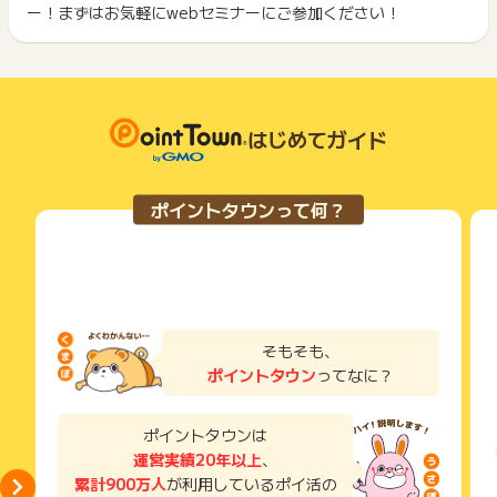
原則として広告主側のポイント等を利用して支払われた金額分
ー！まずはお気軽にwebセミナーにご参加ください！
ポイントタウンに戻り、「 申込をしてポイントGET 」ボタン
※オンラインセミナー視聴を途中でやめた方
につきましては、ポイントタウンのポイント獲得の対象には含
もっと見る
を押してからご利用ください。
※オンラインセミナーのアンケートに未回答の方
まれません。
※同業他者の方のお申込
広告主が運営しているサービスの都合もしくは会員様の都合で
下記の事項に該当する場合、広告主側で対象外とみなし、「獲
※申込みされていない方
商品の交換や一部でもキャンセルされた場合、ポイントが無効
得無効」となる可能性があります。
※本キャンペーンページ以外からのお申込み
になる可能性もございます。
・同一端末や同一世帯で、繰り返し利用不可のサービス・お買
各サービス・お買い物の獲得ポイントや獲得条件、キャンペー
はじめてガイド
い物を複数回ご利用された場合
ご利用から半年以上経過している場合、ポイントに関する調査
ン期間が予告なしに変更される場合がございますが、ご利用さ
・他のポイントサイトや比較サイト、検索サイトなどを経由し
を承ることができません。
れた時点の条件が適用されます。
て一度でも同サービス・お買い物を利用されたことがある場合
あらかじめご了承ください。
条件を達成しているかどうかは各広告主ではなく、代理店が行
ご利用前には、Cookieの削除をおこなっていただくことを推奨
ポイントタウンって何？
っているため、広告主はポイントに関する詳細を把握しており
します。
※ポイントに関するお問い合わせは、
ポイントタウンのサポート
ません。
までお問い合わせください。ポイントについて、広告主に直接
そのため、ポイントタウンのポイントに関するお問い合わせを
サービス・お買い物利用時にお電話など2つ以上の申し込み方
お問い合わせをした場合、ポイント獲得対象外となる場合がご
広告主様に直接行わないようお願いいたします。
法がある場合、必ずサイト上のWEBフォームからお申し込みく
ざいます。
掲載中のプログラムの掲載終了日はあくまで予定となってお
ださい。
り、急遽終了となる場合がございます。
各サービス・お買い物に掲載されている獲得条件を必ずよくお
広告に遷移しない場合は掲載が終了となっておりポイントが獲
読みください。
そもそも、
得できませんので、ご注意くださいませ。
ポイントタウン
ってなに？
お申し込みやお買い物後、利用したサイトから送られる購入完
ご利用から半年以上経過している場合、ポイントに関する調査
了などのメールは、ポイント獲得するまで必ず保管してくださ
を承ることができません。
い。
ポイントタウンは
あらかじめご了承ください。
獲得待ち・獲得失敗の状態でお問い合わせされる際に、該当の
運営実績20年以上
、
メールを送っていただく場合がございます。
累計900万人
が利用しているポイ活の
そのため、紛失・破棄された場合は対応いたしかねますので、