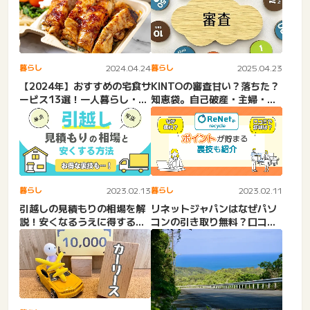
暮らし
2024.04.24
暮らし
2025.04.23
【2024年】おすすめの宅食サ
KINTOの審査甘い？落ちた？
ービス13選！一人暮らし・高
知恵袋。自己破産・主婦・学
齢者・ダイエットなど...
生・無職仮審査・トヨタ...
暮らし
2023.02.13
暮らし
2023.02.11
引越しの見積もりの相場を解
リネットジャパンはなぜパソ
説！安くなるうえに得する方
コンの引き取り無料？口コミ
法とは
や裏技も紹介