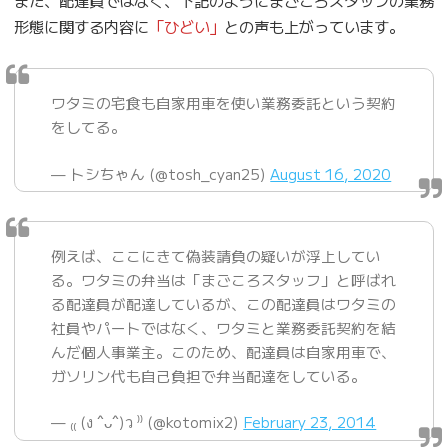
また、配達員ではなく、下記のようにまごころスタッフの業務
形態に関する内容に
「ひどい」
との声も上がっています。
ワタミの宅食も自家用車を使い業務委託という契約
をしてる。
— トシちゃん (@tosh_cyan25)
August 16, 2020
例えば、ここにきて偽装請負の疑いが浮上してい
る。ワタミの弁当は「まごころスタッフ」と呼ばれ
る配達員が配達しているが、この配達員はワタミの
社員やパートではなく、ワタミと業務委託契約を結
んだ個人事業主。このため、配達員は自家用車で、
ガソリン代も自己負担で弁当配達をしている。
— ₍₍ (ง ˆᴗˆ)ว ⁾⁾ (@kotomix2)
February 23, 2014