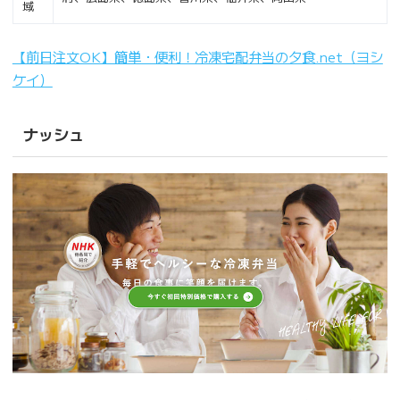
域
【前日注文OK】簡単・便利！冷凍宅配弁当の夕食.net（ヨシ
ケイ）
ナッシュ