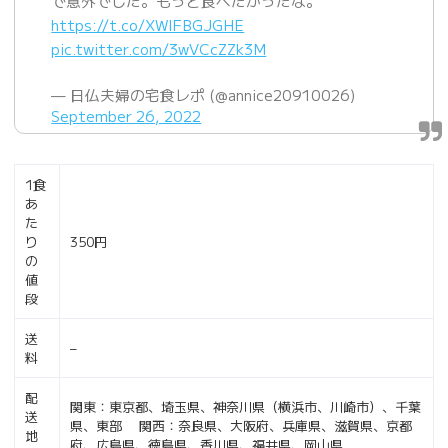
で意外でした。もっと食べたかったな。
https://t.co/XWIFBGJGHE
pic.twitter.com/3wVCcZZk3M
— 日仏夫婦の宅食レポ (@annice20910026)
September 26, 2022
1食
あ
た
り
350円
の
値
段
送
–
料
配
関東：東京都、埼玉県、神奈川県（横浜市、川崎市）、千葉
送
県、東部 関西：奈良県、大阪府、兵庫県、滋賀県、京都
地
府、広島県、徳島県、香川県、福井県、岡山県