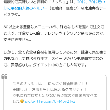
健康的で美味しいと評判の「ナッシュ」は、
20代、30代を中
心に爆発的人気のヘルシー
（低糖質・低塩分）な冷凍弁当サー
ビスです。
60以上ある豊富なメニューから、好きなものを選んで注文で
きます。洋食から和食、フレンチやイタリアン系もあるので、
飽きがきません。
しかも、全て安全な食材を使用しているため、健康に気を使う
方も安心して食べられます。スイーツやパンも糖質オフなの
で、罪悪感なし。ダイエット中の方にも人気です。
今日のナッシュは……にんにく醤油唐揚げ！！
美味しい！ 冷凍弁当とは思えぬクオリティ！
でもこれだけだと足りない感じなので白米も食べま
した
pic.twitter.com/UFl4pv2Tyz