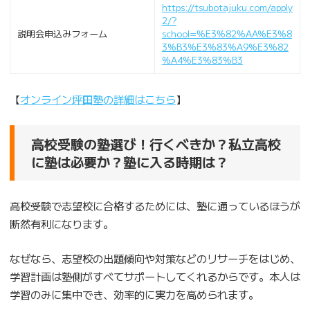
https://tsubotajuku.com/apply
2/?
説明会申込みフォーム
school=%E3%82%AA%E3%8
3%B3%E3%83%A9%E3%82
%A4%E3%83%B3
【
オンライン坪田塾の詳細はこちら
】
高校受験の塾選び！行くべきか？私立高校
に塾は必要か？塾に入る時期は？
高校受験で志望校に合格するためには、塾に通っているほうが
断然有利になります。
なぜなら、志望校の出題傾向や対策などのリサーチをはじめ、
学習計画は塾側がすべてサポートしてくれるからです。本人は
学習のみに集中でき、効率的に実力を高められます。