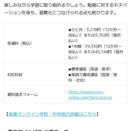
楽しみながら学習に取り組めるでしょう。勉強に対するモチベ
ーションを保ち、習慣化につなげられる点も助かります。
◾︎ひと月：3,278円（12か月一
括払い）または3,762円（毎月
払い）
受講料（税込）
◾︎1年間：39,336円（12か月一
括払い）または45,144円（毎月
払い）
◾︎標準講座（英語・数学）
対応科目
◾︎実践力養成講座（国語・理
科・社会）
https://www.toshin-
資料請求フォーム
online.com/form/shiryo/
【
東進オンライン学校・中学部の詳細はこちら
】