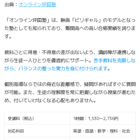
出典：
オンライン坪田塾
「オンライン坪田塾」は、映画「ビリギャル」のモデルとなっ
た塾としても知られており、難関高への高い合格実績を誇りま
す。
教科ごとに得意・不得意の差が出ないよう、講師陣が連携しな
がら生徒一人ひとりを徹底的にサポート。
苦手教科を克服しな
がら、バランスの整った実力を身に付けられます
。
個別指導ならではの身近な距離感で、疑問があればすぐに質問
が可能。また、生徒の理解度を常に把握しながら授業が進むた
め、付いていけなくなる心配もありません。
受講料（税込）
1時間：1,530〜2,736円
対応科目
英語・国語・数学・理科・社会