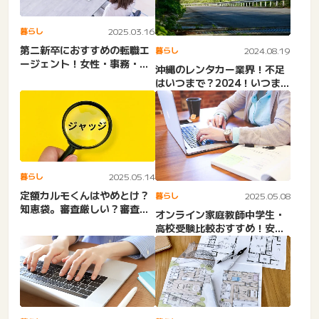
暮らし
2025.03.16
第二新卒におすすめの転職エ
暮らし
2024.08.19
ージェント！女性・事務・未
沖縄のレンタカー業界！不足
経験・大手
はいつまで？2024！いつま
で？レンタカー市場など
暮らし
2025.05.14
定額カルモくんはやめとけ？
暮らし
2025.05.08
知恵袋。審査厳しい？審査落
オンライン家庭教師中学生・
ちた？高すぎる？自己破
高校受験比較おすすめ！安
産・...
い・高校生・不登校。口コミ
と...