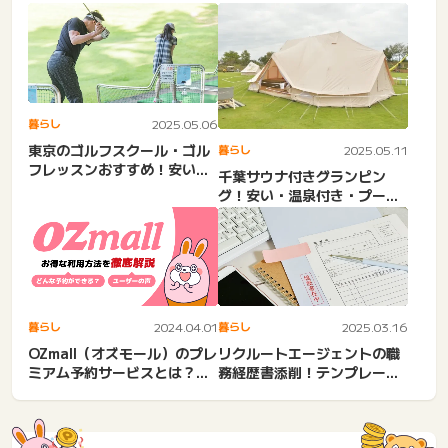
る方法と口コミのいい業者
おすすめ！スキルなし・...
暮らし
2025.05.06
東京のゴルフスクール・ゴル
暮らし
2025.05.11
フレッスンおすすめ！安い、
千葉サウナ付きグランピン
上級者向け、初心者や女
グ！安い・温泉付き・プール
性。...
付き・プライベート感ある施
設...
暮らし
2024.04.01
暮らし
2025.03.16
OZmall（オズモール）のプレ
リクルートエージェントの職
ミアム予約サービスとは？使
務経歴書添削！テンプレート
い方やお得に利用する...
アップロード方法や提出・
サ...