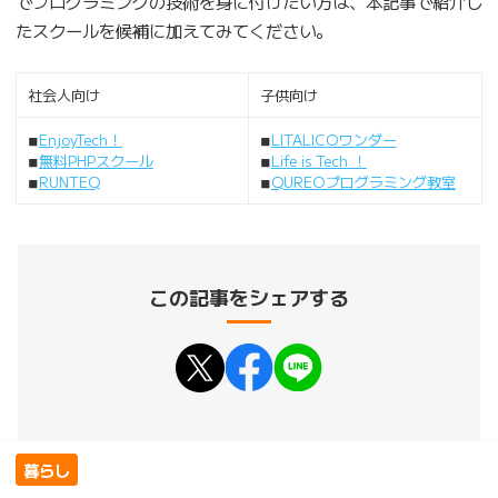
でプログラミングの技術を身に付けたい方は、本記事で紹介し
たスクールを候補に加えてみてください。
社会人向け
子供向け
◾︎
EnjoyTech！
◾︎
LITALICOワンダー
◾︎
無料PHPスクール
◾︎
Life is Tech ！
◾︎
RUNTEQ
◾︎
QUREOプログラミング教室
この記事をシェアする
暮らし