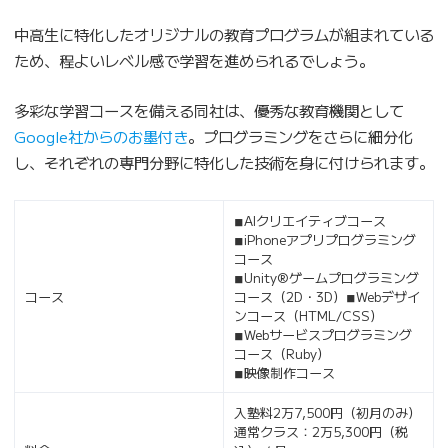
中高生に特化したオリジナルの教育プログラムが組まれている
ため、程よいレベル感で学習を進められるでしょう。
多彩な学習コースを備える同社は、優秀な教育機関として
Google社からのお墨付き
。プログラミングをさらに細分化
し、それぞれの専門分野に特化した技術を身に付けられます。
◾︎AIクリエイティブコース
◾︎iPhoneアプリプログラミング
コース
◾︎Unity®ゲームプログラミング
コース
コース（2D・3D）◾︎Webデザイ
ンコース（HTML/CSS）
◾︎Webサービスプログラミング
コース（Ruby）
◾︎映像制作コース
入塾料2万7,500円（初月のみ）
通常クラス：2万5,300円（税