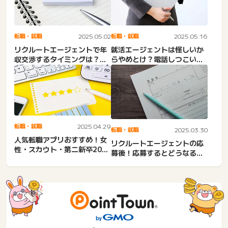
転職・就職
2025.05.02
転職・就職
2025.05.16
リクルートエージェントで年
就活エージェントは怪しいか
収交渉するタイミングは？内
らやめとけ？電話しつこい・
定取り消しで後悔する？給
ブラックばかり？闇の真相
与...
や...
転職・就職
2025.04.29
転職・就職
2025.03.30
人気転職アプリおすすめ！女
リクルートエージェントの応
性・スカウト・第二新卒20
募後！応募するとどうなる？
代・30代・40代・50代...
連絡来ない理由。社内選
考・...