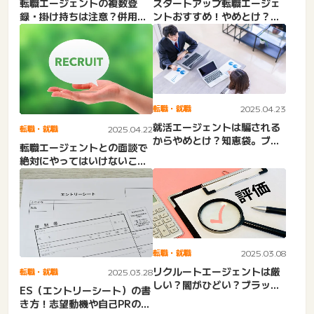
転職エージェントの複数登
スタートアップ転職エージェ
録・掛け持ちは注意？併用を
ントおすすめ！やめとけ？転
伝えるべき？他で内定・おす
職サイト・人材紹介会社など
す...
転職・就職
2025.04.23
就活エージェントは騙される
転職・就職
2025.04.22
からやめとけ？知恵袋。ブラ
転職エージェントとの面談で
ックばかりでゴミ？後悔・
絶対にやってはいけないこ
や...
と。泣くと見捨てられる？本
音...
転職・就職
2025.03.08
リクルートエージェントは厳
転職・就職
2025.03.28
しい？闇がひどい？ブラック
ES（エントリーシート）の書
ばかり・ホワイト企業求
き方！志望動機や自己PRの書
人・...