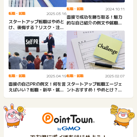
転職・就職
2024.10.11
転職・就職
2025.03.16
面接で成功を勝ち取る！魅力
スタートアップ転職はやめと
的な自己紹介の例文や就職に
け、後悔する？リスク・注意
役立つサイトも紹介
点・メリット・デメリッ
ト。...
転職・就職
2025.04.19
転職・就職
2025.02.07
面接の自己PRの例文！何を言
スタートアップ転職エージェ
えばいい？転職・新卒・就
ントおすすめ！やめとけ？転
活。おすすめのエージェン
職サイト・人材紹介会社など
ト...