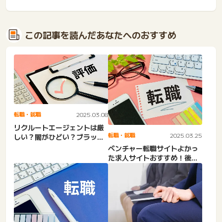
この記事を読んだあなたへのおすすめ
転職・就職
2025.03.08
リクルートエージェントは厳
転職・就職
2025.03.25
しい？闇がひどい？ブラック
ばかり・ホワイト企業求
ベンチャー転職サイトよかっ
人・...
た求人サイトおすすめ！後悔
しないスタートアップ転
職。...