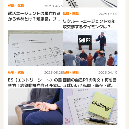
転職・就職
2025.04.23
就活エージェントは騙される
転職・就職
2025.05.02
からやめとけ？知恵袋。ブラ
リクルートエージェントで年
ックばかりでゴミ？後悔・
収交渉するタイミングは？内
や...
定取り消しで後悔する？給
与...
転職・就職
2025.03.28
転職・就職
2025.04.19
ES（エントリーシート）の書
面接の自己PRの例文！何を言
き方！志望動機や自己PRの書
えばいい？転職・新卒・就
き方がわからない？PD...
活。おすすめのエージェン
ト...