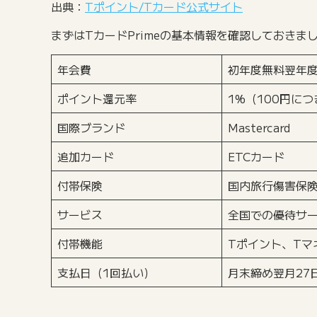
出典：
Tポイント/Tカード公式サイト
まずはTカードPrimeの基本情報を確認しておきま
年会費
初年度無料翌年度
ポイント還元率
1%（100円に
国際ブランド
Mastercard
追加カード
ETCカード
付帯保険
国内旅行傷害保険
サービス
全国での優待サー
付帯機能
Tポイント、Tマネー、
支払日（1回払い）
月末締め翌月27