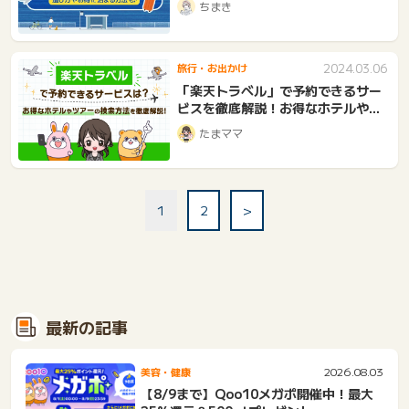
ちまき
2024.03.06
旅行・お出かけ
「楽天トラベル」で予約できるサー
ビスを徹底解説！お得なホテルやツ
アーの検索方法は？
たまママ
1
2
>
最新の記事
2026.08.03
美容・健康
【8/9まで】Qoo10メガポ開催中！最大