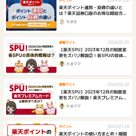
楽天ポイント運用・投資の違いと
は？楽天証券口座のお得な開設方法
も！
ちまき
2024.02.29
通販サイト
【楽天SPU】2023年12月の制度変
更をズバリ解説②！各SPUの具体的
戦略は？
たまママ
2024.02.29
通販サイト
【楽天SPU】2023年12月の制度変
更をズバリ解説！楽天プレミアムカ
ードは解約すべきか？
たまママ
2025.07.24
ポイント
楽天ポイントの使い方まとめ！期間