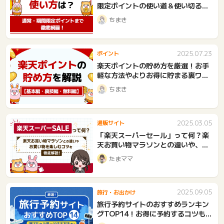
限定ポイントの使い道＆使い切るコ
ツも
ちまき
2025.07.23
ポイント
楽天ポイントの貯め方を厳選！お手
軽な方法やよりお得に貯まる裏ワザ
まで
ちまき
2025.03.05
通販サイト
「楽天スーパーセール」って何？楽
天お買い物マラソンとの違いや、お
買い物を楽しむコツを徹底解説！
たまママ
2025.09.05
旅行・お出かけ
旅行予約サイトのおすすめランキン
グTOP14！お得に予約するコツも
紹介