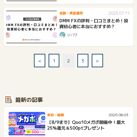
2023.07.11
金融・資産運用
DMM FXの評判・口コミまとめ！投
資初心者に本当におすすめ？
ツバサ
<
1
2
3
>
最新の記事
2026.08.03
美容・健康
【8/9まで】Qoo10メガポ開催中！最大
25%還元＆500ptプレゼント