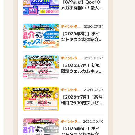
【8/9まで】Qoo10
メガポ開催中！最大
25%還元＆500ptプ
レゼント
2026.07.31
ポイントタウ
ンニュース
【2026年8月】ポイ
ントタウン友達紹介キ
ャンペーンおすすめ広
告紹介
2026.07.21
ポイントタウ
ンニュース
【2026年7月】新規
限定ウェルカムキャン
ペーン
2026.07.07
ポイントタウ
ンニュース
【2026年7月】1案件
利用で500円プレゼン
トキャンペーン
2026.06.19
ポイントタウ
ンニュース
【2026年6月】ポイ
ントタウン友達紹介キ