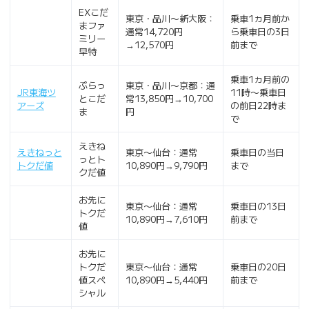
EXこだ
東京・品川〜新大阪：
乗車1ヵ月前か
まファ
通常14,720円
ら乗車日の3日
ミリー
→12,570円
前まで
早特
乗車1ヵ月前の
ぷらっ
東京・品川〜京都：通
JR東海ツ
11時〜乗車日
とこだ
常13,850円→10,700
アーズ
の前日22時ま
ま
円
で
えきね
えきねっと
東京〜仙台：通常
乗車日の当日
っとト
トクだ値
10,890円→9,790円
まで
クだ値
お先に
東京〜仙台：通常
乗車日の13日
トクだ
10,890円→7,610円
前まで
値
お先に
トクだ
東京〜仙台：通常
乗車日の20日
値スペ
10,890円→5,440円
前まで
シャル