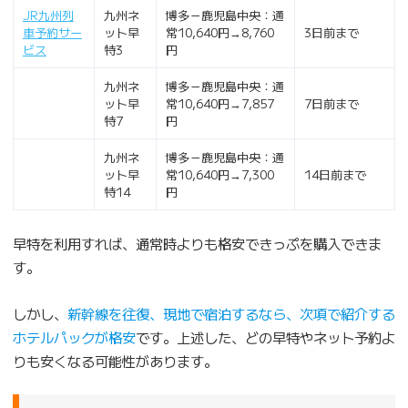
JR九州列
九州ネ
博多－鹿児島中央：通
車予約サー
ット早
常10,640円→8,760
3日前まで
ビス
特3
円
九州ネ
博多－鹿児島中央：通
ット早
常10,640円→7,857
7日前まで
特7
円
九州ネ
博多－鹿児島中央：通
ット早
常10,640円→7,300
14日前まで
特14
円
早特を利用すれば、通常時よりも格安できっぷを購入できま
す。
しかし、
新幹線を往復、現地で宿泊するなら、次項で紹介する
ホテルパックが格安
です。上述した、どの早特やネット予約よ
りも安くなる可能性があります。