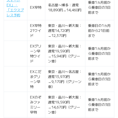
乗車1ヵ月前か
EX」・
名古屋〜博多：通常
EX早特
ら乗車日の3日
「エクスプ
18,890円→14,460円
前まで
レス予約
EX早特
東京・品川〜新大阪：
乗車日の1ヵ月
21ワイ
通常14,720円
前から21日前
ド
→12,370円
まで
EXグリ
東京・品川〜新大阪：
乗車1ヵ月前か
ーン早
通常19,590円
ら乗車日の3日
特ワイ
→15,940円（グリー
前まで
ド
ン車）
EXこだ
東京・品川〜名古屋：
乗車1ヵ月前か
まグリ
通常13,970円
ら乗車日の3日
ーン早
→9,170円（グリーン
前まで
特
車）
EXのぞ
東京・品川〜新大阪：
乗車1ヵ月前か
みファ
通常19,590円
ら乗車日の3日
ミリー
→14,670円（グリー
前まで
早特
ン車）