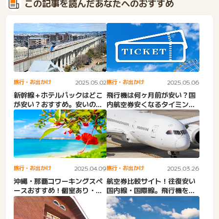
この記事を読んだあなたへのおすすめ
旅行・お出かけ
2025.05.02
旅行・お出かけ
2025.05.06
新幹線＋ホテルパックはどこ
飛行機は何ヶ月前が安い？国
が安い？おすすめ。安いのは
内航空券安くなるタイミン
なぜ？じゃらん・日本旅
グ！何日前・何曜日。直前は
行・...
い...
旅行・お出かけ
2025.04.09
旅行・お出かけ
2025.03.26
沖縄・那覇コワーキングスペ
航空券比較サイト！往復安い
ースおすすめ！個室あり・ド
国内線・国際線。飛行機を格
ロップイン！長居できるカ
安で予約できるおすすめサ
フ...
イ...