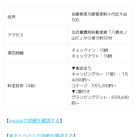
兵庫県美方郡香美町小代区大谷
住所
300
北近畿豊岡自動車道「八鹿氷ノ
アクセス
山IC」から車で約50分
チェックイン：15時
滞在時間
チェックアウト：10時
▼素泊まり
キャンピングカー（1室）：1万
4,690円〜
料金目安（4名）
コテージ：3万5,200円〜
▼2食付き
グランピングテント：6万8,640
円〜
【
agodaで詳細を確認する
】
【
楽天トラベルで詳細を確認する
】