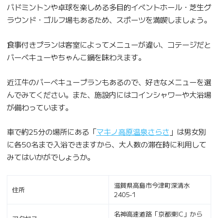
バドミントンや卓球を楽しめる多目的イベントホール・芝生グ
ラウンド・ゴルフ場もあるため、スポーツを満喫しましょう。
食事付きプランは客室によってメニューが違い、コテージだと
バーベキューやちゃんこ鍋を味わえます。
近江牛のバーベキュープランもあるので、好きなメニューを選
んでみてください。また、施設内にはコインシャワーや大浴場
が備わっています。
車で約25分の場所にある「
マキノ高原温泉さらさ
」は男女別
に各50名まで入浴できますから、大人数の滞在時に利用して
みてはいかがでしょうか。
滋賀県高島市今津町深清水
住所
2405-1
名神高速道路「京都東IC」から