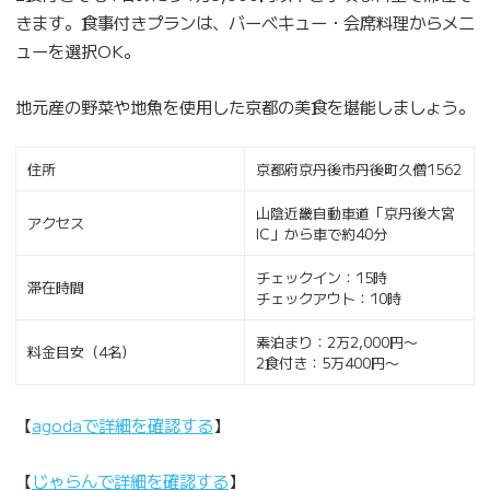
きます。食事付きプランは、バーベキュー・会席料理からメニ
ューを選択OK。
地元産の野菜や地魚を使用した京都の美食を堪能しましょう。
住所
京都府京丹後市丹後町久僧1562
山陰近畿自動車道「京丹後大宮
アクセス
IC」から車で約40分
チェックイン：15時
滞在時間
チェックアウト：10時
素泊まり：2万2,000円〜
料金目安（4名）
2食付き：5万400円〜
【
agodaで詳細を確認する
】
【
じゃらんで詳細を確認する
】