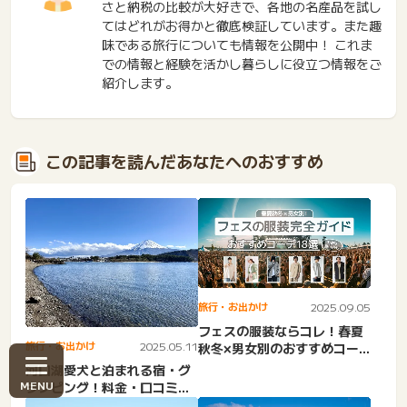
さと納税の比較が大好きで、各地の名産品を試し
てはどれがお得かと徹底検証しています。また趣
味である旅行についても情報を公開中！ これま
での情報と経験を活かし暮らしに役立つ情報をご
紹介します。
この記事を読んだあなたへのおすすめ
旅行・お出かけ
2025.09.05
フェスの服装ならコレ！春夏
旅行・お出かけ
2025.05.11
秋冬×男女別のおすすめコー
デ完全ガイド
河口湖愛犬と泊まれる宿・グ
ランピング！料金・口コミ・
アクセス・サウナ。ドッグ