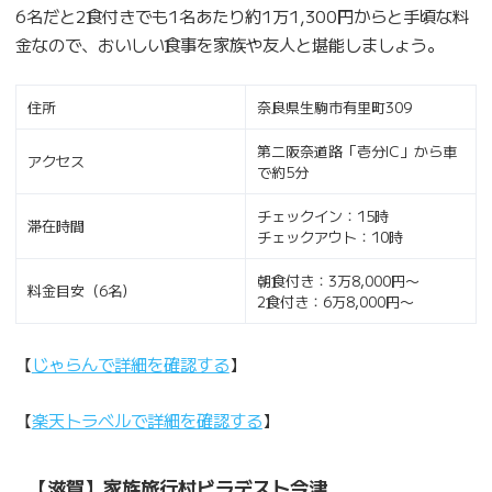
6名だと2食付きでも1名あたり約1万1,300円からと手頃な料
金なので、おいしい食事を家族や友人と堪能しましょう。
住所
奈良県生駒市有里町309
第二阪奈道路「壱分IC」から車
アクセス
で約5分
チェックイン：15時
滞在時間
チェックアウト：10時
朝食付き：3万8,000円〜
料金目安（6名）
2食付き：6万8,000円〜
【
じゃらんで詳細を確認する
】
【
楽天トラベルで詳細を確認する
】
【滋賀】家族旅行村ビラデスト今津