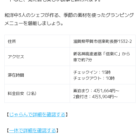
和洋中3人のシェフが作る、季節の素材を使ったグランピング
メニューを堪能しましょう。
住所
滋賀県甲賀市信楽町長野1532-2
新名神高速道路「信楽IC」から
アクセス
車で約7分
チェックイン：15時
滞在時間
チェックアウト：10時
素泊まり：4万1,664円〜
料金目安（2名）
2食付き：4万3,904円〜
【
じゃらんで詳細を確認する
】
【
一休で詳細を確認する
】