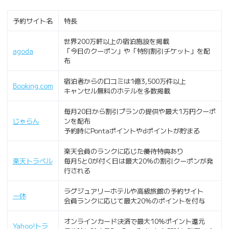
予約サイト名
特長
世界200万軒以上の宿泊施設を掲載
agoda
「今日のクーポン」や「特別割引チケット」を配
布
宿泊者からの口コミは1億3,500万件以上
Booking.com
キャンセル無料のホテルを多数掲載
毎月20日から割引プランの提供や最大1万円クーポ
じゃらん
ンを配布
予約時にPontaポイントやdポイントが貯まる
楽天会員のランクに応じた優待特典あり
楽天トラベル
毎月5と0が付く日は最大20%の割引クーポンが発
行される
ラグジュアリーホテルや高級旅館の予約サイト
一休
会員ランクに応じて最大20%のポイントを付与
オンラインカード決済で最大10%ポイント還元
Yahoo!トラ