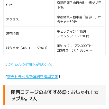
京都府南丹市日吉町生畑ツノ元
住所
下16
京都縦貫自動車道「園部IC」か
アクセス
ら車で約30分
チェックイン：15時
滞在時間
チェックアウト：10時
素泊まり：1万2,000円〜
料金目安（4名コテージ宿泊）
2食付き：3万1,920円〜
【
じゃらんで詳細を確認する
】
【
楽天トラベルで詳細を確認する
】
関西コテージのおすすめ③：おしゃれ！カ
ップル。2人