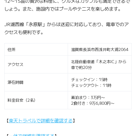
12〜15品の贅沢な料理に、グルメなカップルも満足できるで
しょう。また、施設内ではプールやテニスを楽しめます。
JR湖西線「永原駅」からは送迎に対応しており、電車でのア
クセスも便利です。
住所
滋賀県長浜市西浅井町大浦2064
北陸自動車道「木之本IC」から
アクセス
車で約20分
チェックイン：15時
滞在時間
チェックアウト：11時
素泊まり：3万円〜
料金目安（2名）
2食付き：9万6,800円〜
【
楽天トラベルで詳細を確認する
】
【
一休で詳細を確認する
】