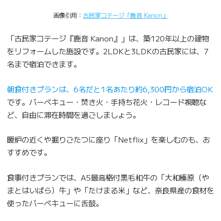
画像引用：
古民家コテージ「鹿音 Kanon」
「古民家コテージ『鹿音 Kanon』」は、築120年以上の建物
をリフォームした施設です。2LDKと3LDKの古民家には、7
名まで宿泊できます。
朝食付きプランは、6名だと1名あたり約6,300円から宿泊OK
です。バーベキュー・焚き火・手持ち花火・レコード視聴な
ど、自由に滞在時間を過ごしましょう。
暖炉の近くや掘りごたつに座り「Netflix」を楽しむのも、お
すすめです。
食事付きプランでは、A5最高格付黒毛和牛の「大和榛原（や
まとはいばら）牛」や「たけまる米」など、奈良県産の食材を
使ったバーベキューに舌鼓。