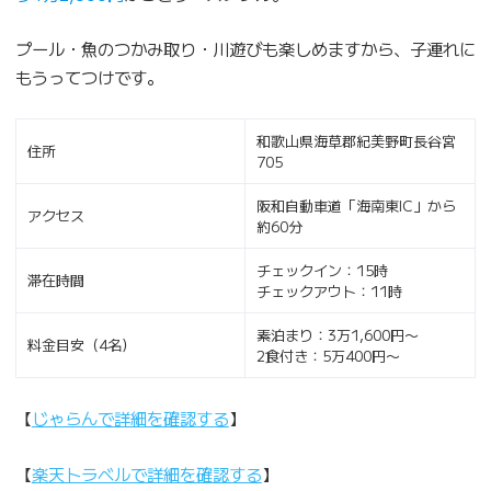
プール・魚のつかみ取り・川遊びも楽しめますから、子連れに
もうってつけです。
和歌山県海草郡紀美野町長谷宮
住所
705
阪和自動車道「海南東IC」から
アクセス
約60分
チェックイン：15時
滞在時間
チェックアウト：11時
素泊まり：3万1,600円〜
料金目安（4名）
2食付き：5万400円〜
【
じゃらんで詳細を確認する
】
【
楽天トラベルで詳細を確認する
】