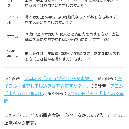
ス
ある場合はお申込いただけます。※1
アイフ
満20歳以上69歳までの定期的な収入がある方であれば、
ル
お申込みいただけます。※2
20歳以上の安定した収入と返済能力を有する方で、当社
アコム
基準を満たす方であればご契約いただけます。※3
SMBC
申込条件は、年齢満20歳〜74歳の安定した定期収入のあ
モビッ
る方（当社基準を満たす方）です。※4
ト
※1参考：
プロミス「お申込条件と必要書類」
、※2参考：
ア
イフル「誰でも申し込みはできますか？」
、※3参考：
アコム
「よくあるご質問」
、※4参考：
SMBCモビット「よくある質
問」
このように、どの消費者金融も必ず「安定した収入」といった
記載があります。