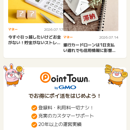
金...
マネー
2026.07.17
今すぐ引っ越したいけどお金
マネー
2026.07.14
がない！貯金がないストレ
銀行カードローンは1日支払
ス。つらい騒音・20万・急
い遅れでも信用情報に影響？
な...
うっかり延滞・プロミス・
ア...
でお得にポイ活をはじめよう！
登録料・利用料一切ナシ！
充実のカスタマーサポート
20年以上の運営実績