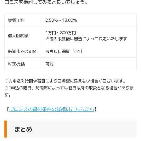
ロミスを検討してみると良いでしょう。
実質年利
2.50％～18.00％
1万円〜800万円
借入限度額
※借入限度額は審査によって決定いたします
融資までの期間
最短即日融資（※1）
WEB完結
可能
※お申込み時間や審査によりご希望に添えない場合がございます。
※1申込の曜日、時間帯によっては翌日以降の取扱となる場合がありま
す。
【
プロミスの貸付条件の詳細はこちらから
】
まとめ