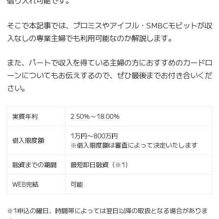
そこで本記事では、プロミスやアイフル・SMBCモビットが収
入なしの専業主婦でも利用可能なのか解説します。
また、パートで収入を得ている主婦の方におすすめのカードロ
ーンについてもお伝えするので、ぜひ最後までお付き合いくだ
さい。
実質年利
2.50％～18.00％
1万円〜800万円
借入限度額
※借入限度額は審査によって決定いたします
融資までの期間
最短即日融資（※1）
WEB完結
可能
※1申込の曜日、時間帯によっては翌日以降の取扱となる場合がありま