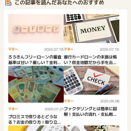
この記事を読んだあなたへのおすすめ
マネー
2026.07.16
マネー
2026.07.16
ろうきんフリーローンの審査
銀行カードローンの末路は怖
基準は甘い？厳しい？金利・
い？借金地獄だから手を出す
審査日数・借入可能額・返
な？消費者金融の注意点。
済...
男...
マネー
2025.06.08
ファクタリングとは簡単に図
マネー
2026.07.21
解！支払いの流れ・支払側の
プロミスで借りるとどうな
メリット・支払条件・手数
る？お金の借り方！取り立て
料...
で後悔？金利・手数料は？お