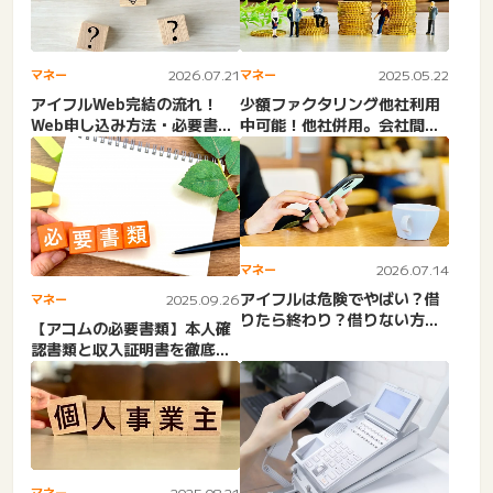
マネー
2026.07.21
マネー
2025.05.22
アイフルWeb完結の流れ！
少額ファクタリング他社利用
Web申し込み方法・必要書
中可能！他社併用。会社間で
類・本人確認手続き完了・
繋がりでバレる？複数利
電...
用・...
マネー
2026.07.14
アイフルは危険でやばい？借
マネー
2025.09.26
りたら終わり？借りない方が
【アコムの必要書類】本人確
いい？消費者金融借金の実
認書類と収入証明書を徹底解
態...
説！提出方法と注意点も紹介
マネー
2025.08.21