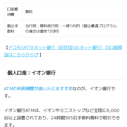
口座維
無料
持費
振込手
当行宛：無料他行宛：一律145円（振込優遇プログラム
数料
の場合は最安130円）
【
ドコモSMTBネット銀行（旧住信SBIネット銀行）の口座開
設はこちらから
】
個人口座：イオン銀行
ATMの利用頻度が高い人におすすめ
なのが、イオン銀行で
す。
イオン銀行ATMは、イオンやミニストップなど全国に6,000
台以上設置されており、24時間365日手数料無料で取引でき
ます。