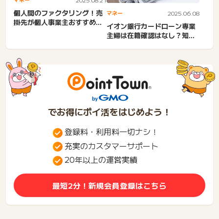
個人間のファクタリング！売
マネー
2025.06.08
掛先が個人事業主おすすめ！
イオン銀行カードローン専業
審査甘い即日・簡単・少額
主婦は在籍確認はなし？知恵
審...
袋の口コミ。いつ？審査甘
い...
でお得にポイ活をはじめよう！
登録料・利用料一切ナシ！
充実のカスタマーサポート
20年以上の運営実績
最短2分！新規会員登録はこちら