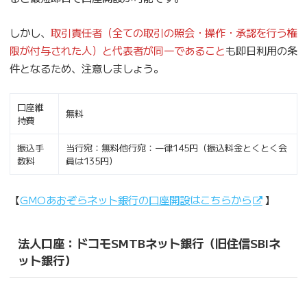
しかし、
取引責任者（全ての取引の照会・操作・承認を行う権
限が付与された人）と代表者が同一であること
も即日利用の条
件となるため、注意しましょう。
口座維
無料
持費
振込手
当行宛：無料他行宛：一律145円（振込料金とくとく会
数料
員は135円）
【
GMOあおぞらネット銀行の口座開設はこちらから
】
法人口座：ドコモSMTBネット銀行（旧住信SBIネ
ット銀行）