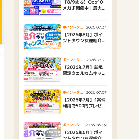
【8/9まで】Qoo10
メガポ開催中！最大
25%還元＆500ptプ
レゼント
2026.07.31
ポイントタウ
ンニュース
【2026年8月】ポイ
ントタウン友達紹介キ
ャンペーンおすすめ広
告紹介
2026.07.21
ポイントタウ
ンニュース
【2026年7月】新規
限定ウェルカムキャン
ペーン
2026.07.07
ポイントタウ
ンニュース
【2026年7月】1案件
利用で500円プレゼン
トキャンペーン
2026.06.19
ポイントタウ
ンニュース
【2026年6月】ポイ
ントタウン友達紹介キ