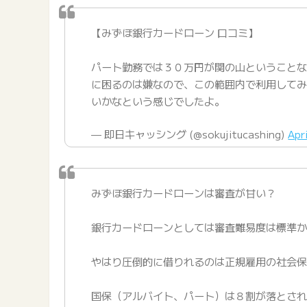
【みずほ銀行カードローン 口コミ】
パート勤務では３０万円が関の山ということ
に困るのは嫌なので、この範囲内で利用して
いかなという感じでしたよ。
— 即日キャッシング (@sokujitucashing)
Apr
みずほ銀行カードローンは審査が甘い？
銀行カードローンとしては審査難易度は標準
やはり圧倒的に借りれるのは正規雇用の社会
国保（アルバイト、パート）は８割が落とさ