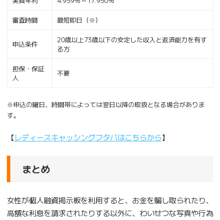
実質年利
4.959％～17.950％
審査時間
最短即日（※）
20歳以上73歳以下の安定した収入と返済能力を有す
申込条件
る方
担保・保証
不要
人
※申込の曜日、時間帯によっては翌日以降の取扱となる場合がありま
す。
【
レディースキャッシングフタバはこちらから
】
まとめ
女性が個人融資掲示板を利用すると、お金を騙し取られたり、
高額な利息を請求されたりする以外に、わいせつな写真や行為