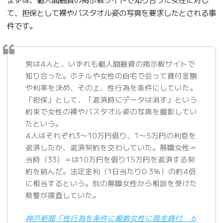
て、担保として裸やバスタオル姿の写真を要求したとされる事
件です。
男は4人と、いずれも個人間融資の掲示板サイトで
知り合った。ホテルや女性の自宅で会って貸付金額
や利率を決め、その上、性行為を条件にしていた。
「担保」として、「返済時にデータは消す」という
約束で女性の裸やバスタオル姿の写真を撮影してい
たという。
4人はそれぞれ3〜10万円借り、1〜5万円の利息を
返済したか、返済契約を交わしていた。無職女性＝
当時（33）＝は10万円を借り15万円を返済する契
約を結んだ。法定金利（1日当たり0.3％）の約4倍
に相当するという。別の無職女性から相談を受けた
県警が捜査していた。
神戸新聞「性行為を条件に複数女性に現金貸付 ６