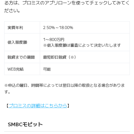
る方は、プロミスのアプリローンを使ってチェックしてみてく
ださい。
実質年利
2.50％～18.00％
1〜800万円
借入限度額
※借入限度額は審査によって決定いたします
融資までの期間
最短即日融資（※）
WEB完結
可能
※申込の曜日、時間帯によっては翌日以降の取扱となる場合がありま
す。
【
プロミスの詳細はこちらから
】
SMBCモビット