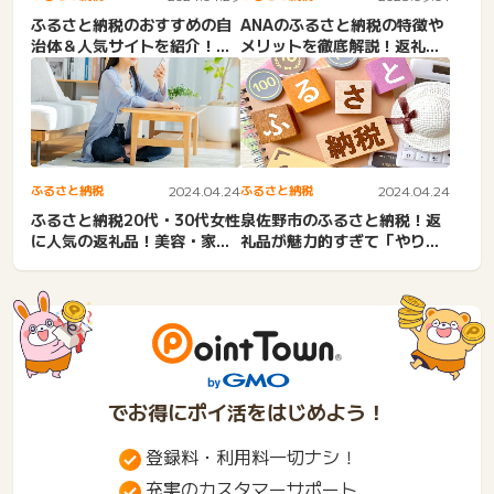
ふるさと納税のおすすめの自
ANAのふるさと納税の特徴や
治体＆人気サイトを紹介！お
メリットを徹底解説！返礼品
すすめの返礼品まで
の評判は？
ふるさと納税
2024.04.24
ふるさと納税
2024.04.24
ふるさと納税20代・30代女性
泉佐野市のふるさと納税！返
に人気の返礼品！美容・家
礼品が魅力的すぎて「やりす
電・一人暮らしなど
ぎ」？おすすめ紹介
でお得にポイ活をはじめよう！
登録料・利用料一切ナシ！
充実のカスタマーサポート