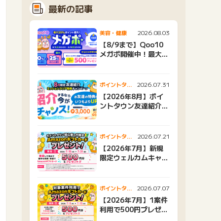
最新の記事
2026.08.03
美容・健康
【8/9まで】Qoo10
メガポ開催中！最大
25%還元＆500ptプ
レゼント
2026.07.31
ポイントタウ
ンニュース
【2026年8月】ポイ
ントタウン友達紹介キ
ャンペーンおすすめ広
告紹介
2026.07.21
ポイントタウ
ンニュース
【2026年7月】新規
限定ウェルカムキャン
ペーン
2026.07.07
ポイントタウ
ンニュース
【2026年7月】1案件
利用で500円プレゼン
トキャンペーン