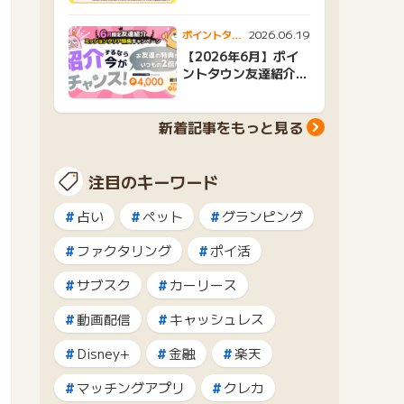
2026.06.19
ポイントタウ
ンニュース
【2026年6月】ポイ
ントタウン友達紹介キ
ャンペーンおすすめ広
告紹介
新着記事をもっと見る
注目のキーワード
占い
ペット
グランピング
ファクタリング
ポイ活
サブスク
カーリース
動画配信
キャッシュレス
Disney+
金融
楽天
マッチングアプリ
クレカ