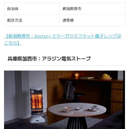
自治体
新潟県燕市
配送方法
通常便
【新潟県燕市：ibistory ミラーガラスフラット電子レンジは
こちら】
兵庫県加西市：アラジン電気ストーブ