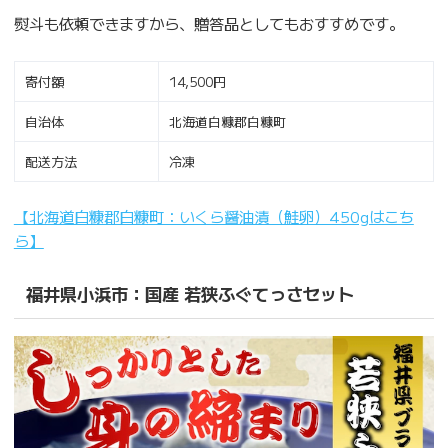
熨斗も依頼できますから、贈答品としてもおすすめです。
寄付額
14,500円
自治体
北海道白糠郡白糠町
配送方法
冷凍
【北海道白糠郡白糠町：いくら醤油漬（鮭卵）450gはこち
ら】
福井県小浜市：国産 若狭ふぐてっさセット