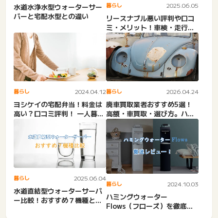
暮らし
2025.06.05
水道水浄水型ウォーターサー
バーと宅配水型との違い
リースナブル悪い評判や口コ
ミ・メリット！車検・走行距
離・買取・5年後・審査落ち...
暮らし
2024.04.12
暮らし
2026.04.24
ヨシケイの宅配弁当！料金は
廃車買取業者おすすめ5選！
高い？口コミ評判！ 一人暮ら
高額・車買取・選び方。ハイ
し・メニュー・配達エリア...
シャルなど
暮らし
2025.06.04
暮らし
2024.10.03
水道直結型ウォーターサーバ
ハミングウォーター
ー比較！おすすめ７機種と選
Flows（フローズ）を徹底レ
び方
ビュー（性能、味、etc）