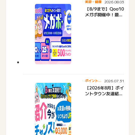
2026.08.03
美容・健康
【8/9まで】Qoo10
メガポ開催中！最大
25%還元＆500pt
プレゼント
2026.07.31
ポイントタ
ウンニュー
【2026年8月】ポイ
ス
ントタウン友達紹介
キャンペーンおすす
め広告紹介