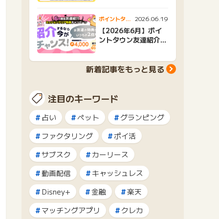
2026.06.19
ポイントタウ
ンニュース
【2026年6月】ポイ
ントタウン友達紹介キ
ャンペーンおすすめ広
告紹介
新着記事をもっと見る
注目のキーワード
占い
ペット
グランピング
ファクタリング
ポイ活
サブスク
カーリース
動画配信
キャッシュレス
Disney+
金融
楽天
マッチングアプリ
クレカ