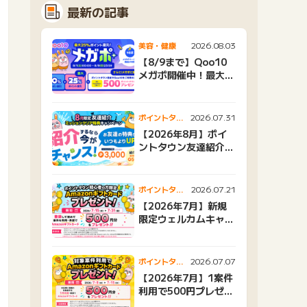
最新の記事
2026.08.03
美容・健康
【8/9まで】Qoo10
メガポ開催中！最大
25%還元＆500ptプ
レゼント
2026.07.31
ポイントタウ
ンニュース
【2026年8月】ポイ
ントタウン友達紹介キ
ャンペーンおすすめ広
告紹介
2026.07.21
ポイントタウ
ンニュース
【2026年7月】新規
限定ウェルカムキャン
ペーン
2026.07.07
ポイントタウ
ンニュース
【2026年7月】1案件
利用で500円プレゼン
トキャンペーン