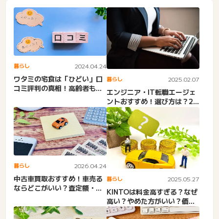
暮らし
2024.04.24
ワタミの宅食は「ひどい」口
暮らし
2025.02.07
コミ評判の真相！高齢者も安
エンジニア・IT転職エージェ
心？メニュー・料金徹底解説
ントおすすめ！選び方は？20
代・30代・40代・未...
暮らし
2026.04.24
中古車買取おすすめ！車売る
暮らし
2025.05.27
ならどこがいい？査定額・買
KINTOは料金高すぎる？なぜ
取相場を上げる。知恵袋な
高い？やめた方がいい？価格
ど...
表やデメリット・メリッ...