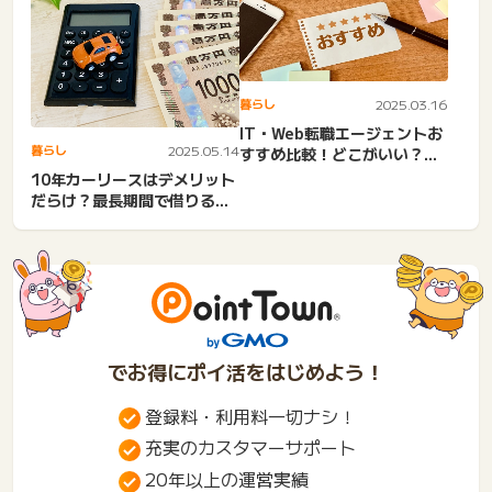
暮らし
2025.03.16
IT・Web転職エージェントお
暮らし
2025.05.14
すすめ比較！どこがいい？未
経験・20代・30代・...
10年カーリースはデメリット
だらけ？最長期間で借りる料
率の目安と1年リースとの...
でお得にポイ活をはじめよう！
登録料・利用料一切ナシ！
充実のカスタマーサポート
20年以上の運営実績