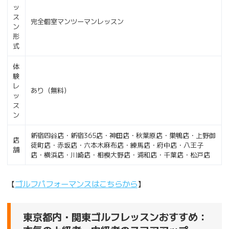
ッ
ス
完全個室マンツーマンレッスン
ン
形
式
体
験
レ
あり（無料）
ッ
ス
ン
新宿四谷店・新宿365店・神田店・秋葉原店・巣鴨店・上野御
店
徒町店・赤坂店・六本木麻布店・練馬店・府中店・八王子
舗
店・横浜店・川崎店・相模大野店・浦和店・千葉店・松戸店
【
ゴルフパフォーマンスはこちらから
】
東京都内・関東ゴルフレッスンおすすめ：