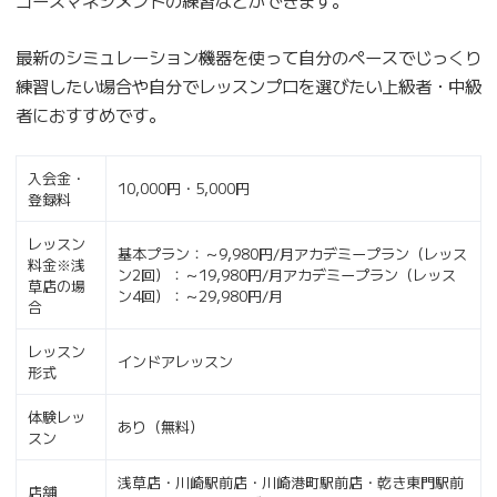
コースマネジメントの練習などができます。
最新のシミュレーション機器を使って自分のペースでじっくり
練習したい場合や自分でレッスンプロを選びたい上級者・中級
者におすすめです。
入会金・
10,000円・5,000円
登録料
レッスン
基本プラン：～9,980円/月アカデミープラン（レッス
料金※浅
ン2回）：～19,980円/月アカデミープラン（レッス
草店の場
ン4回）：～29,980円/月
合
レッスン
インドアレッスン
形式
体験レッ
あり（無料）
スン
浅草店・川崎駅前店・川崎港町駅前店・乾き東門駅前
店舗