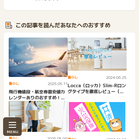
この記事を読んだあなたへのおすすめ
暮らし
2024.06.25
暮らし
2025.05.11
Locca（ロッカ）Slim-Rロン
グタイプを徹底レビュー（性
飛行機値段・航空券最安値カ
能、味）
レンダーありのおすすめ！国
内線往復・海外・国際線・J...
暮らし
2025.05.09