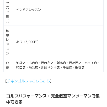
ッ
ス
インドアレッスン
ン
形
式
体
験
レ
あり（3,000円）
ッ
ス
ン
店
池袋店・小岩店・西麻布店・新宿店・西葛西店・八王子店・
舗
町田店・横浜店・川崎ドンキ店・千葉店・船橋店
【
チキンゴルフはこちらから
】
ゴルフパフォーマンス：完全個室マンツーマンで集
中できる