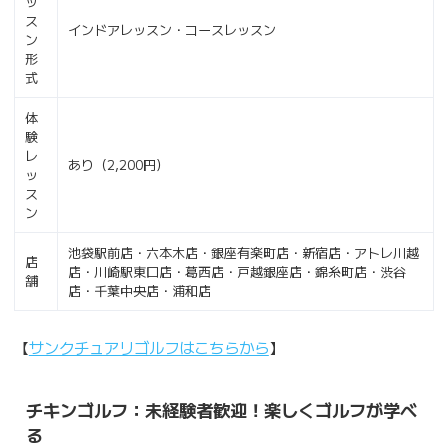
ッ
ス
インドアレッスン・コースレッスン
ン
形
式
体
験
レ
あり（2,200円）
ッ
ス
ン
池袋駅前店・六本木店・銀座有楽町店・新宿店・アトレ川越
店
店・川崎駅東口店・葛西店・戸越銀座店・錦糸町店・渋谷
舗
店・千葉中央店・浦和店
【
サンクチュアリゴルフはこちらから
】
チキンゴルフ：未経験者歓迎！楽しくゴルフが学べ
る