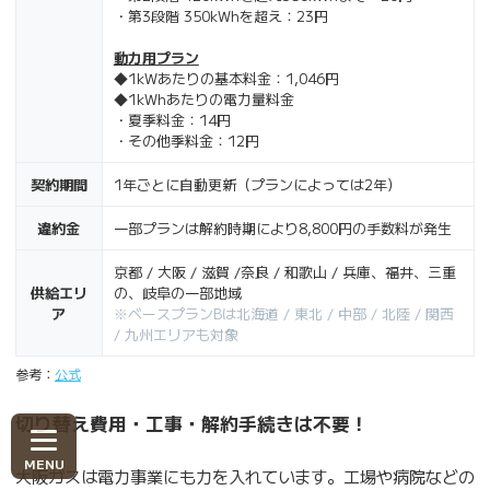
・第3段階 350kWhを超え：23円
動力用プラン
◆1kWあたりの基本料金：1,046円
◆1kWhあたりの電力量料金
・夏季料金：14円
・その他季料金：12円
契約期間
1年ごとに自動更新（プランによっては2年）
違約金
一部プランは解約時期により8,800円の手数料が発生
京都 / 大阪 / 滋賀 /奈良 / 和歌山 / 兵庫、福井、三重
供給エリ
の、岐阜の一部地域
ア
※ベースプランBは北海道 / 東北 / 中部 / 北陸 / 関西
/ 九州エリアも対象
参考：
公式
切り替え費用・工事・解約手続きは不要！
大阪ガスは電力事業にも力を入れています。工場や病院などの