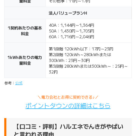
量料金
その他季：11円～17円
法人バリュープランH
40A：1,144円～1,364円
1契約あたりの基本
50A：1,430円～1,705円
料金
60A：1,716円～2,046円
第1段階 120kWh以下：17円～23円
第2段階 120kWh～280kWhまたは
1kWhあたりの電力
300kWh：23円～30円
量料金
第3段階 280kWhまたは300kWh～：25円～
32円
参考：
公式
＼電力会社とお得に契約できる♪／
ポイントタウンの詳細はこちら
【口コミ・評判】ハルエネでんきがやばい
と言われる理由