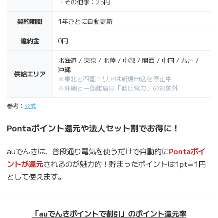
・その他季：25円
契約期間
1年ごとに自動更新
違約金
0円
北海道 / 東京 / 北陸 / 中部 / 関西 / 中国 / 九州 /
沖縄
供給エリア
※東北と四国エリアは新規申込を停止中
※沖縄と一部離島は「低圧電力」の対象外
参考：
公式
Pontaポイント還元や法人セット割でお得に！
auでんきは、普段通り電気を使うだけで自動的に
Pontaポイ
ントが還元
されるのが魅力的！貯まったポイントは1pt=1円
として使えます。
「auでんきポイントで割引」のポイント還元率