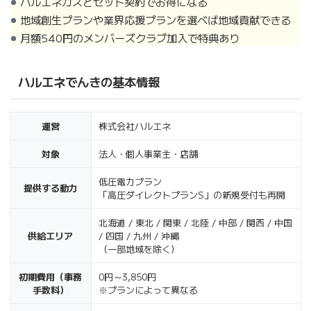
ハルエネガスとセット契約でお得になる
地域創生プランや業界応援プランを選べば地域貢献できる
月額540円のメンバーズクラブ加入で特典あり
ハルエネでんきの基本情報
運営
株式会社ハルエネ
対象
法人・個人事業主・店舗
低圧電力プラン
提供する動力
「高圧ダイレクトプランS」の新規受付も再開
北海道 / 東北 / 関東 / 北陸 / 中部 / 関西 / 中国
供給エリア
/ 四国 / 九州 / 沖縄
（一部地域を除く）
初期費用（事務
0円～3,850円
手数料）
※プランによって異なる