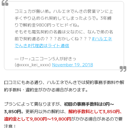
コミュ力が無い弟。ハルエネでんきの営業マンに上
手くやり込められ契約してしまったようで。3年縛
りで解約金9800円ってヒドイね。
そもそも電気契約の名義は父なのに、なんで弟の名
前で契約通るの？？？おかしくね？？？
#ハルエネ
でんき
#代理店はライト通信
— けー♪ユニコーン5人が好きっ
(@xxxx_kei_xxxx)
November 19, 2018
口コミにもある通り、ハルエネでんきでは契約事務手数料や解
約手数料・違約金がかかる場合があります。
プランによって異なりますが、
初回の事務手数料は0円〜
3,850円
。更新月以外の解約は、
解約手数料として3,850円、
違約金として9,800円〜19,800円
がかかる場合があるので要
注意！