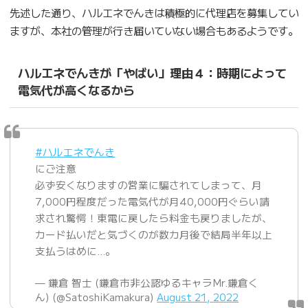
先述した通り、ハルエネでんきは積極的に代理店を募集してい
ますが、本社の管理が行き届いていない場合もあるようです。
ハルエネでんきが「やばい」理由４：時期によって
電気代が高くなるから
#ハルエネでんき
にご注意
必ず安くなりますの営業に騙されてしまって、月
7,000円程度だった電気代が月40,000円ぐらい請
求され驚愕！東電に戻したら料金も戻りましたが、
カード払いだと気づくのが数カ月後で結局半年以上
支払うはめに…。
— 鎌倉 智士 (鎌倉市非公認ゆるキャラMr.鎌倉く
ん) (@SatoshiKamakura)
August 21, 2022