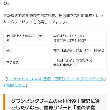
り。
施設周辺での川遊びや自然観察、丹沢湖でのSUP体験といっ
たアクティビティも充実していますよ。
1泊1名あたりの料金（参
素泊まり：1万6,310円
考）
食事付き：2万3,800円
住所
神奈川県足柄上郡山北町中川448-2
「松田IC」より車で約30分
アクセス
無料駐車場あり
【
SPRINGS VILLAGE 足柄・丹沢リゾート＆グランピングの
詳細はこちら
】
グランピングブームの火付け役！贅沢に過
ごしたいなら、星野リゾート「星のや富