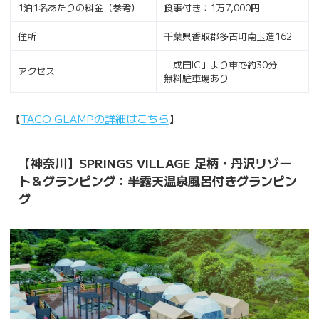
1泊1名あたりの料金（参考）
食事付き：1万7,000円
住所
千葉県香取郡多古町南玉造162
「成田IC」より車で約30分
アクセス
無料駐車場あり
【
TACO GLAMPの詳細はこちら
】
【神奈川】SPRINGS VILLAGE 足柄・丹沢リゾー
ト＆グランピング：半露天温泉風呂付きグランピン
グ