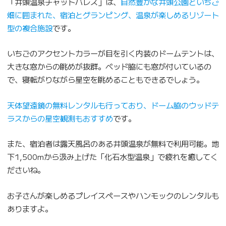
「井頭温泉チャットパレス」は、
自然豊かな井頭公園といちご
畑に囲まれた、宿泊とグランピング、温泉が楽しめるリゾート
型の複合施設
です。
いちごのアクセントカラーが目を引く内装のドームテントは、
大きな窓からの眺めが抜群。ベッド脇にも窓が付いているの
で、寝転がりながら星空を眺めることもできるでしょう。
天体望遠鏡の無料レンタルも行っており、ドーム脇のウッドテ
ラスからの星空観測もおすすめ
です。
また、宿泊者は露天風呂のある井頭温泉が無料で利用可能。地
下1,500mから汲み上げた「化石水型温泉」で疲れを癒してく
ださいね。
お子さんが楽しめるプレイスペースやハンモックのレンタルも
ありますよ。