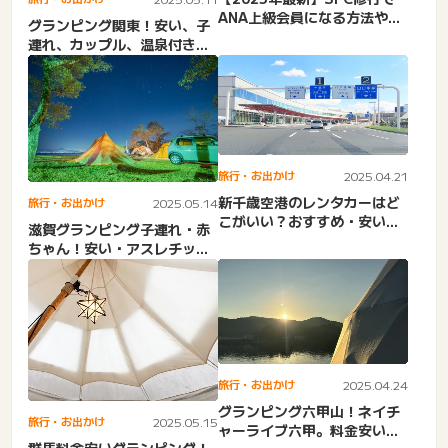
ANA上級会員になる方法やお
グランピング関東！安い、子
すすめルートを紹介
連れ、カップル、温泉付き・
空き状況・学生・トイレ付
き...
旅行・お出かけ
2025.04.21
新千歳空港のレンタカーはど
旅行・お出かけ
2025.05.14
こがいい？おすすめ・安い・
滋賀グランピング子連れ・赤
近い順・乗り捨て格安・口
ちゃん！安い・アスレチッ
コ...
ク・家族・コテージ・琵琶
湖・...
旅行・お出かけ
2025.04.24
グランピング六甲山！ネイチ
旅行・お出かけ
2025.05.15
ャーライブ六甲。料金安い・