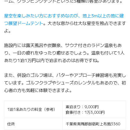
ーム、グランピングテントといった3種類の客室があります。
星空を楽しみたい方におすすめなのが、地上3m以上の地に建
つ展望ドームテント
。大きな窓から壮大な星空を独占できます
よ。
施設内には露天風呂や炭酸泉、サウナ付きのラドン温泉もあ
り、一日の疲れをゆったり癒せるでしょう。温泉も付いて1人
あたり1泊1万円以内で泊まれるのはお得ですね。
また、併設のゴルフ場は、パターやアプローチ練習場も充実し
ています。ゴルフクラブやシューズのレンタルもあるので、初
心者の方も気軽に体験できますよ。
素泊まり：9,000円
1泊1名あたりの料金（参考）
食事付き：1万3,000円
住所
千葉県夷隅郡御宿町上布施3360