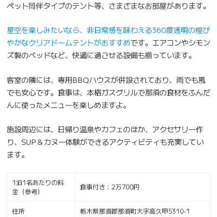
ペット同伴タイプのテント等、さまざまなお部屋があります。
星空を楽しみたいなら、非日常感を味わえる360度透明の煌び
やかなクリアドームテントがおすすめ
です。エアコンやシモン
ズ製のベッドなど、快適に過ごせる設備も揃っています。
客室の隣には、専用BBQハウスが併設されており、雨でも風
でも安心です。食事は、本格ガスグリルで那須の食材をふんだ
んに使ったメニューを楽しめますよ。
施設周辺には、日帰り温泉やカフェのほか、アクセサリー作
り、SUP＆カヌー体験ができるアクティビティも充実してい
ます。
1泊1名あたりの料
食事付き：2万700円
金（参考）
住所
栃木県那須郡那須町大字高久甲5310-1