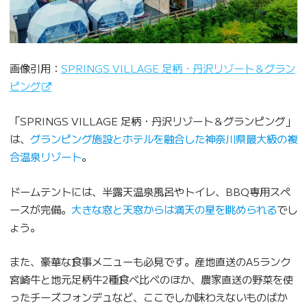
画像引用：
SPRINGS VILLAGE 足柄・丹沢リゾート＆グラン
ピング
「SPRINGS VILLAGE 足柄・丹沢リゾート＆グランピング」
は、
グランピング施設とホテルを融合した神奈川県最大級の複
合温泉リゾート
。
ドームテントには、半露天温泉風呂やトイレ、BBQ専用スペ
ースが完備。
大きな窓と天窓からは満天の星を眺められる
でし
ょう。
また、豪華な食事メニューも必見です。産地直送のA5ランク
宮崎牛と地元足柄牛2種食べ比べのほか、農家直送の野菜を使
ったチーズフォンデュなど、ここでしか味わえないものばか