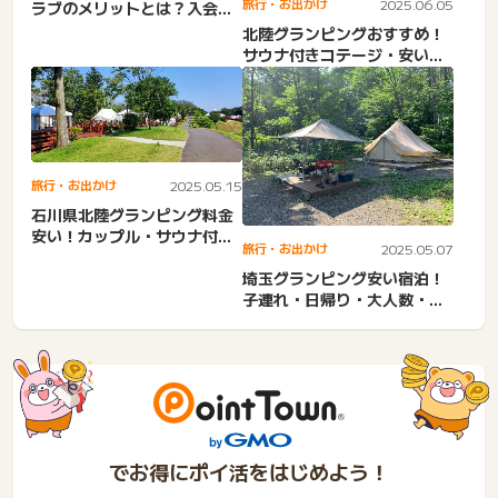
旅行・お出かけ
2025.06.05
ラブのメリットとは？入会方
法や特典について解説...
北陸グランピングおすすめ！
サウナ付きコテージ・安い・
おしゃれ・カップル・犬連
れ...
旅行・お出かけ
2025.05.15
石川県北陸グランピング料金
安い！カップル・サウナ付
旅行・お出かけ
2025.05.07
き・日帰り・おしゃれ・金
沢・...
埼玉グランピング安い宿泊！
子連れ・日帰り・大人数・ペ
ット可・カップル・新しい
ド...
でお得にポイ活をはじめよう！