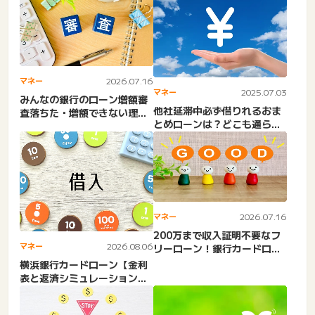
マネー
2026.07.16
マネー
2025.07.03
みんなの銀行のローン増額審
他社延滞中必ず借りれるおま
査落ちた・増額できない理由
とめローンは？どこも通らな
とは？5ch・知恵袋口コミ...
い。独自審査・審査通りや
す...
マネー
2026.07.16
200万まで収入証明不要なフ
マネー
2026.08.06
リーローン！銀行カードロー
ン・キャッシング・自営業...
横浜銀行カードローン【金利
表と返済シミュレーション】
返済額・残高確認・借りら
れ...