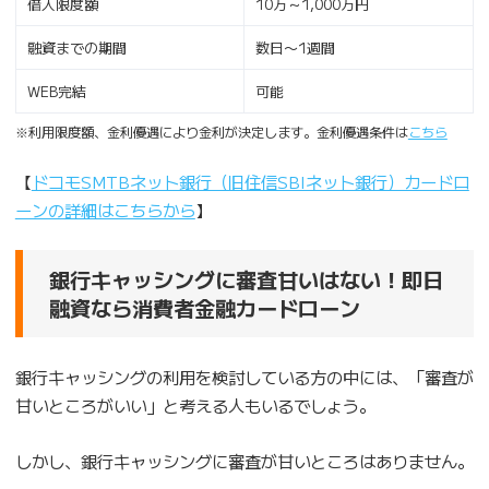
借入限度額
10万～1,000万円
融資までの期間
数日〜1週間
WEB完結
可能
※利用限度額、金利優遇により金利が決定します。金利優遇条件は
こちら
【
ドコモSMTBネット銀行（旧住信SBIネット銀行）カードロ
ーンの詳細はこちらから
】
銀行キャッシングに審査甘いはない！即日
融資なら消費者金融カードローン
銀行キャッシングの利用を検討している方の中には、「審査が
甘いところがいい」と考える人もいるでしょう。
しかし、銀行キャッシングに審査が甘いところはありません。