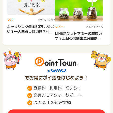
マネー
2026.07.17
キャッシング借金50万はやば
マネー
2026.07.16
い？一人暮らしは地獄？利
LINEポケットマネーの増額い
息。信用が下がる・しない
つ？土日の増額審査時間は長
方...
い？知恵袋＆5chの審...
でお得にポイ活をはじめよう！
登録料・利用料一切ナシ！
充実のカスタマーサポート
20年以上の運営実績