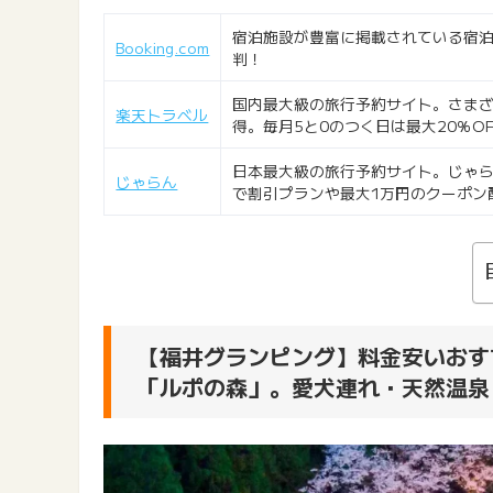
宿泊施設が豊富に掲載されている宿泊
Booking.com
判！
国内最大級の旅行予約サイト。さま
楽天トラベル
得。毎月5と0のつく日は最大20％O
日本最大級の旅行予約サイト。じゃら
じゃらん
で割引プランや最大1万円のクーポン
【福井グランピング】料金安いおす
「ルポの森」。愛犬連れ・天然温泉