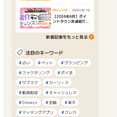
2026.06.19
ポイントタウ
ンニュース
【2026年6月】ポイ
ントタウン友達紹介キ
ャンペーンおすすめ広
告紹介
新着記事をもっと見る
注目のキーワード
占い
ペット
グランピング
ファクタリング
ポイ活
サブスク
カーリース
動画配信
キャッシュレス
Disney+
金融
楽天
マッチングアプリ
クレカ