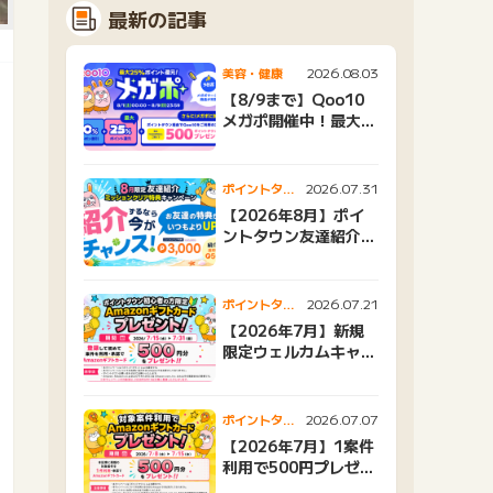
最新の記事
2026.08.03
美容・健康
【8/9まで】Qoo10
メガポ開催中！最大
25%還元＆500ptプ
レゼント
2026.07.31
ポイントタウ
ンニュース
【2026年8月】ポイ
ントタウン友達紹介キ
ャンペーンおすすめ広
告紹介
2026.07.21
ポイントタウ
ンニュース
【2026年7月】新規
限定ウェルカムキャン
ペーン
2026.07.07
ポイントタウ
ンニュース
【2026年7月】1案件
利用で500円プレゼン
トキャンペーン