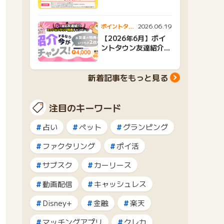
トキャンペーン
2026.06.19
ポイントタウ
ンニュース
【2026年6月】ポイ
ントタウン友達紹介キ
ャンペーンおすすめ広
告紹介
新着記事をもっと見る
注目のキーワード
占い
ペット
グランピング
ファクタリング
ポイ活
サブスク
カーリース
動画配信
キャッシュレス
Disney+
金融
楽天
マッチングアプリ
クレカ