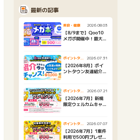
最新の記事
2026.08.03
美容・健康
【8/9まで】Qoo10
メガポ開催中！最大
25%還元＆500ptプ
レゼント
2026.07.31
ポイントタウ
ンニュース
【2026年8月】ポイ
ントタウン友達紹介キ
ャンペーンおすすめ広
告紹介
2026.07.21
ポイントタウ
ンニュース
【2026年7月】新規
限定ウェルカムキャン
ペーン
2026.07.07
ポイントタウ
ンニュース
【2026年7月】1案件
利用で500円プレゼン