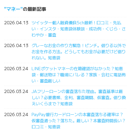
マネー
の最新記事
2026.04.13
ツイッター個人融資優良5ch最新！口コミ・先払
い・インスタ・知恵袋体験談・成功例・くじら・さ
わやか・審査
2026.04.13
グレーなお金の作り方緊急！ピンチ。借りる以外で
お金を作る方法。どうしてもお金が必要だけど借り
れない。知恵袋
2026.03.24
LINEポケットマネーの在籍確認がなかった？知恵
袋・郵送物は？職場にバレる？家族・会社に電話怖
い・審査厳しい
2026.03.24
JAフリーローンの審査落ちた理由。審査基準は厳
しい？必要書類、金利、審査期間、仮審査。借り換
えいくらまで？知恵袋
2026.03.24
PayPay銀行カードローンの本審査落ちる確率は？
仮審査通った？落ちた。厳しい？本審査時間長い？
口コミ・知恵袋