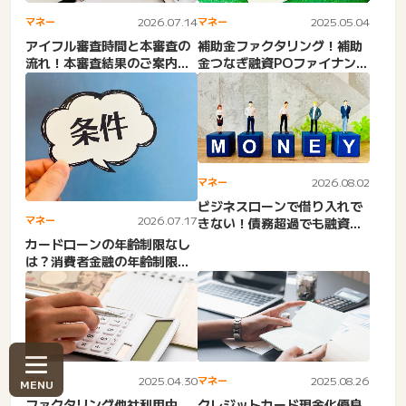
マネー
2026.07.14
マネー
2025.05.04
アイフル審査時間と本審査の
補助金ファクタリング！補助
流れ！本審査結果のご案内審
金つなぎ融資POファイナンス
査中・審査通った後審査時
との違い・デメリット。助...
間...
マネー
2026.08.02
ビジネスローンで借り入れで
マネー
2026.07.17
きない！債務超過でも融資可
能は？2期連続赤字・3期連...
カードローンの年齢制限なし
は？消費者金融の年齢制限。
三井住友銀行カードロー
ン・...
マネー
2025.04.30
マネー
2025.08.26
ファクタリング他社利用中
クレジットカード現金化優良