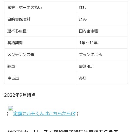
頭金・ボーナス払い
なし
自賠責保険料
込み
選べる車種
国内全車種
契約期間
1年〜11年
メンテナンス費
プランによる
納車
最短4日
中古車
あり
2022年9月時点
【
定額カルモくんはこちらから
】
MOTAカーリース：契約満了時には車がもらえる