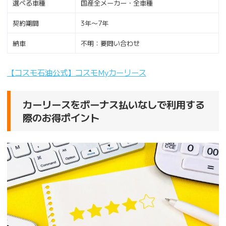
選べる車種
国産全メーカー・全車種
契約期間
3年〜7年
納車
不明：要問い合わせ
【コスモ石油公式】コスモMyカーリース
カーリースをボーナス払いなしで利用する
際のお得ポイント