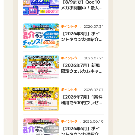
【8/9まで】Qoo10
メガポ開催中！最大
25%還元＆500ptプ
レゼント
2026.07.31
ポイントタウ
ンニュース
【2026年8月】ポイ
ントタウン友達紹介キ
ャンペーンおすすめ広
告紹介
2026.07.21
ポイントタウ
ンニュース
【2026年7月】新規
限定ウェルカムキャン
ペーン
2026.07.07
ポイントタウ
ンニュース
【2026年7月】1案件
利用で500円プレゼン
トキャンペーン
2026.06.19
ポイントタウ
ンニュース
【2026年6月】ポイ
ントタウン友達紹介キ