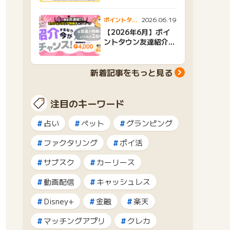
2026.06.19
ポイントタウ
ンニュース
【2026年6月】ポイ
ントタウン友達紹介キ
ャンペーンおすすめ広
告紹介
新着記事をもっと見る
注目のキーワード
占い
ペット
グランピング
ファクタリング
ポイ活
サブスク
カーリース
動画配信
キャッシュレス
Disney+
金融
楽天
マッチングアプリ
クレカ