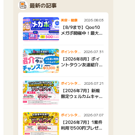
最新の記事
2026.08.03
美容・健康
【8/9まで】Qoo10
メガポ開催中！最大
25%還元＆500ptプ
レゼント
2026.07.31
ポイントタウ
ンニュース
【2026年8月】ポイ
ントタウン友達紹介キ
ャンペーンおすすめ広
告紹介
2026.07.21
ポイントタウ
ンニュース
【2026年7月】新規
限定ウェルカムキャン
ペーン
2026.07.07
ポイントタウ
ンニュース
【2026年7月】1案件
利用で500円プレゼン
トキャンペーン